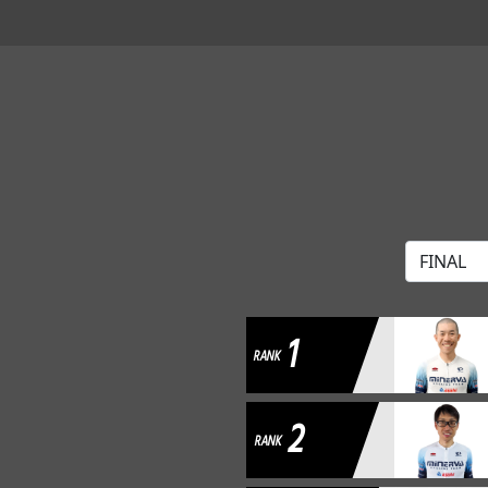
1
RANK
2
RANK