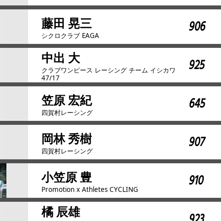
藤田 晃三
906
シクロクラブ EAGA
中出 大
925
クラブワンピース レーシング チーム イシカワ
47/17
笠原 宏紀
645
四賀村レーシング
岡林 秀樹
907
四賀村レーシング
小笠原 豊
910
Promotion x Athletes CYCLING
橘 辰雄
923