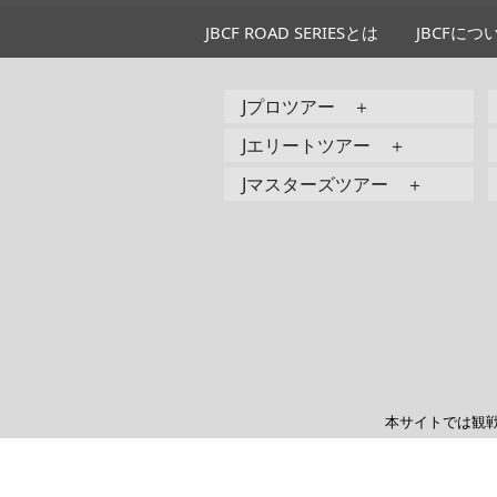
JBCF ROAD SERIESとは
JBCFにつ
Jプロツアー ＋
Jエリートツアー ＋
Jマスターズツアー ＋
本サイトでは観