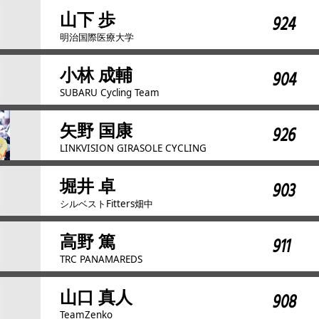
山下 歩
924
明治国際医療大学
小林 成輔
904
SUBARU Cycling Team
矢野 国康
926
LINKVISION GIRASOLE CYCLING
堀井 卓
903
シルベストFitters畑中
高野 篤
911
TRC PANAMAREDS
山口 真人
908
TeamZenko