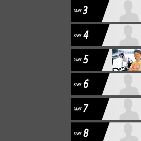
3
RANK
4
RANK
5
RANK
6
RANK
7
RANK
8
RANK