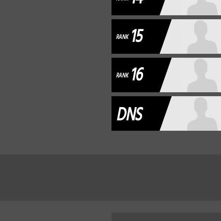
15
RANK
16
RANK
DNS