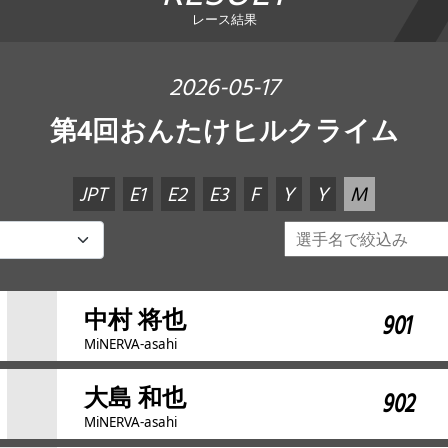
レース結果
2026-05-17
第4回おんたけヒルクライム
JPT
E1
E2
E3
F
Y
Y
M
中村 将也
901
MiNERVA-asahi
大島 和也
902
MiNERVA-asahi