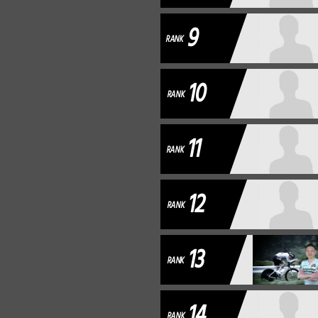
9
RANK
10
RANK
11
RANK
12
RANK
13
RANK
14
RANK