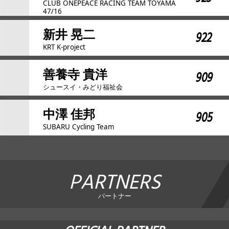
CLUB ONEPEACE RACING TEAM TOYAMA
47/16
新井 晃二
922
KRT K-project
善養寺 貴洋
909
シュースイ・みどり福祉会
中澤 佳邦
905
SUBARU Cycling Team
PARTNERS
パートナー