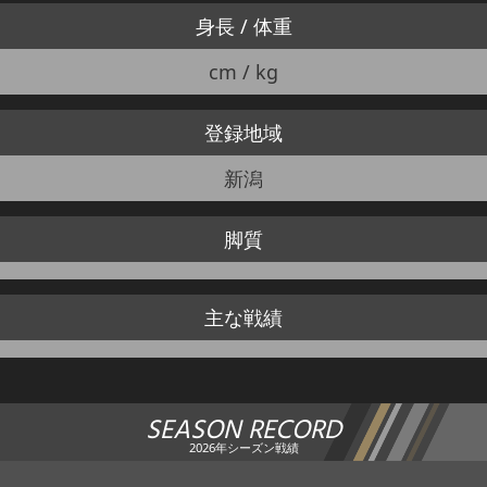
身長 / 体重
cm / kg
登録地域
新潟
脚質
主な戦績
SEASON RECORD
2026年シーズン戦績