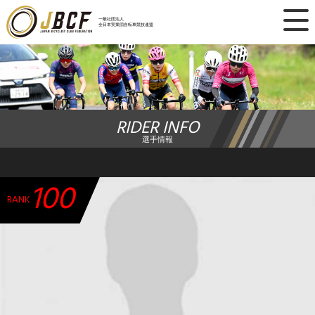
×
一般社団法人
全日本実業団自転車競技連盟
ニュース
レース日程
RIDER INFO
ランキング
選手情報
レース結果
100
チーム・選手
RANK
競技ガイド
加盟・登録
エントリー