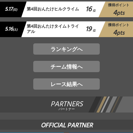
獲得ポイント
16
5.17
第4回おんたけヒルクライム
4
(日)
位
pts
獲得ポイント
第4回おんたけタイムトライ
19
5.16
4
(土)
アル
位
pts
ランキングへ
チーム情報へ
レース結果へ
PARTNERS
パートナー
OFFICIAL PARTNER