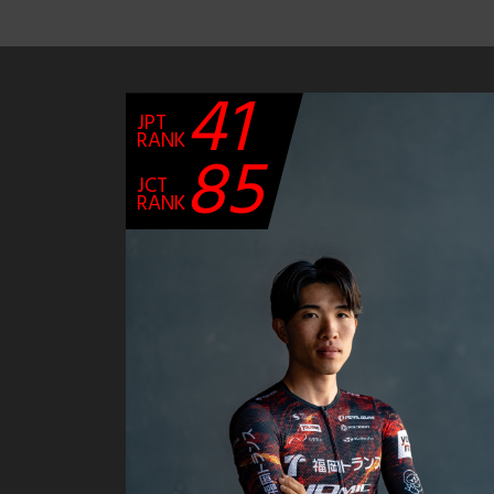
41
JPT
RANK
85
JCT
RANK