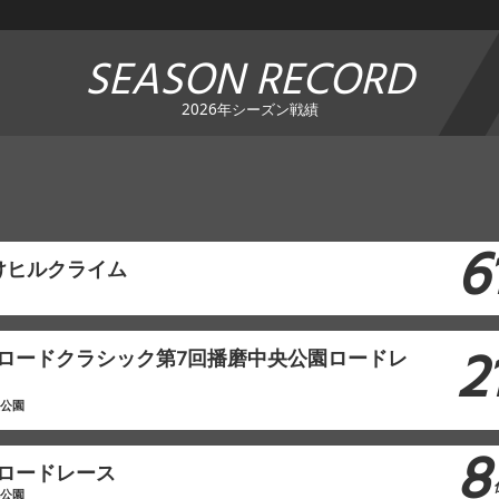
SEASON RECORD
2026年シーズン戦績
6
けヒルクライム
2
本ロードクラシック第7回播磨中央公園ロードレ
央公園
8
原ロードレース
林公園