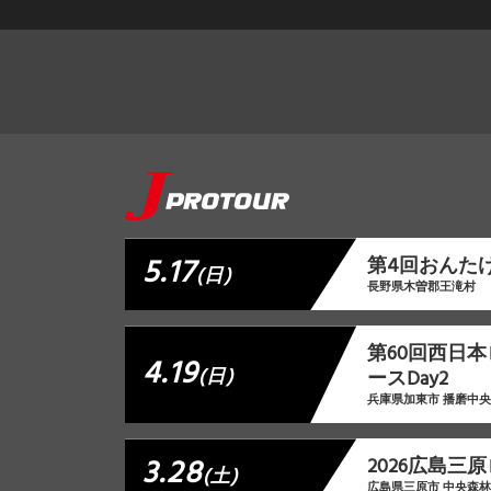
5.17
第4回おんた
(日)
長野県木曽郡王滝村
第60回西日
4.19
(日)
ースDay2
兵庫県加東市 播磨中
3.28
2026広島三
(土)
広島県三原市 中央森