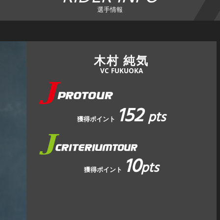
選手情報
木村 純気
VC FUKUOKA
152
pts
獲得ポイント
10
pts
獲得ポイント