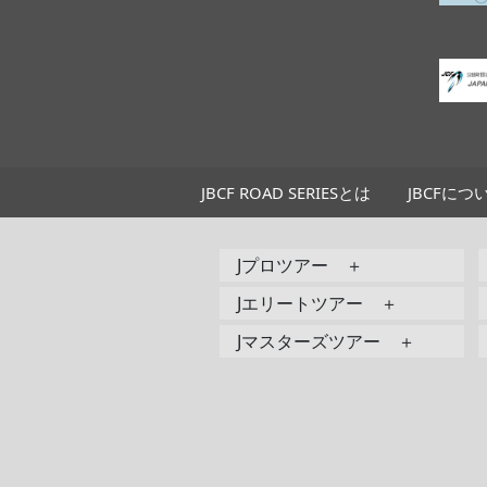
JBCF ROAD SERIESとは
JBCFにつ
Jプロツアー ＋
Jエリートツアー ＋
Jマスターズツアー ＋