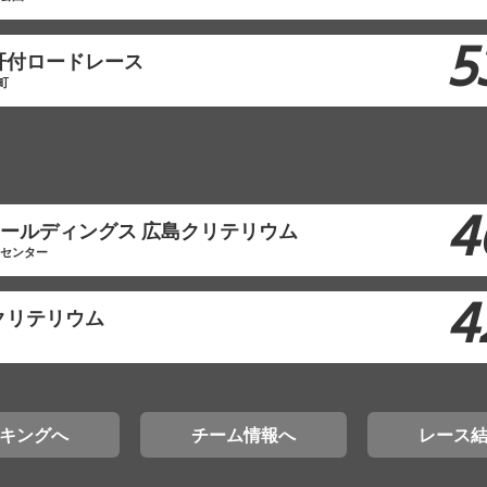
5
肝付ロードレース
町
4
モホールディングス 広島クリテリウム
工センター
4
クリテリウム
キングへ
チーム情報へ
レース