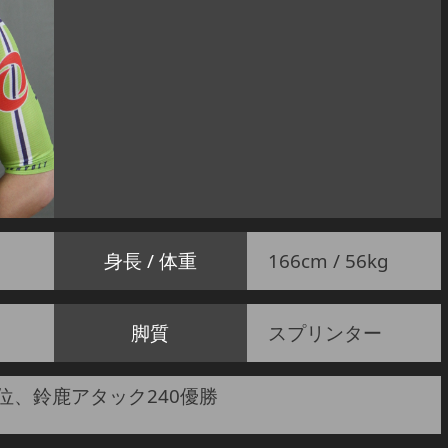
身長 / 体重
166cm / 56kg
脚質
スプリンター
位、鈴鹿アタック240優勝