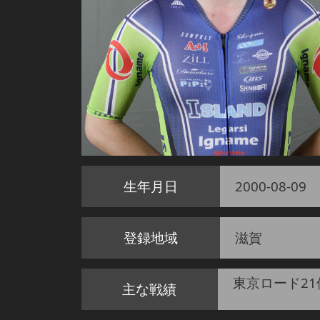
生年月日
2000-08-09
登録地域
滋賀
東京ロード21
主な戦績