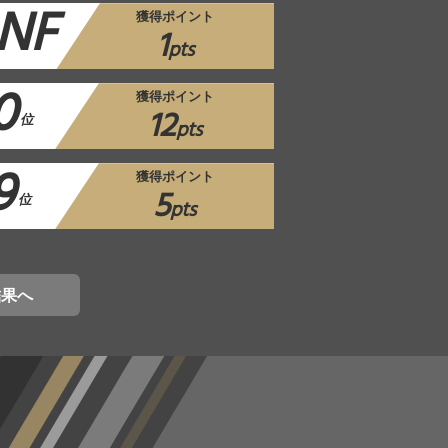
NF
獲得ポイント
1
pts
0
獲得ポイント
12
位
pts
9
獲得ポイント
5
位
pts
結果へ