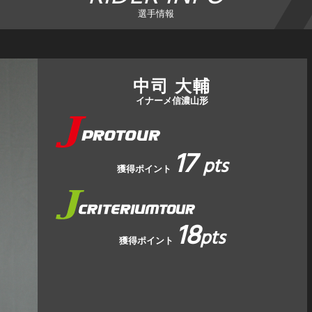
選手情報
中司 大輔
イナーメ信濃山形
17
pts
獲得ポイント
18
pts
獲得ポイント