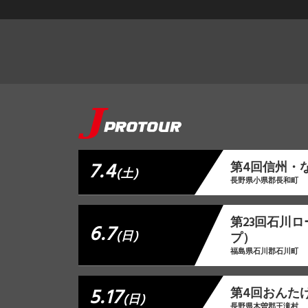
7.4
第4回信州・
(土)
長野県小県郡長和町
第23回石川
6.7
(日)
プ）
福島県石川郡石川町
5.17
第4回おんた
(日)
長野県木曽郡王滝村