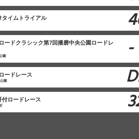
4
けタイムトライアル
-
本ロードクラシック第7回播磨中央公園ロードレ
公園
D
原ロードレース
林公園
3
肝付ロードレース
町