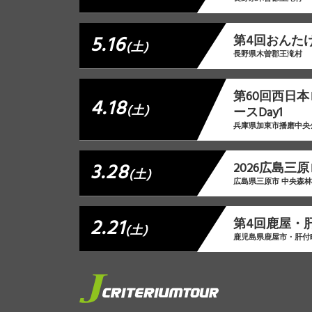
5.16
第4回おんた
(土)
長野県木曽郡王滝村
第60回西日
4.18
(土)
ースDay1
兵庫県加東市播磨中央
3.28
2026広島三
(土)
広島県三原市 中央森
2.21
第4回鹿屋・
(土)
鹿児島県鹿屋市・肝付