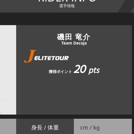
選手情報
磯田 竜介
Team Decoja
20
pts
獲得ポイント
身長 / 体重
cm / kg