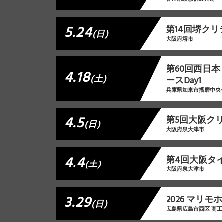
5.24
第14回堺ク
(日)
大阪府堺市
第60回西日
4.18
(土)
ースDay1
兵庫県加東市播磨中央
4.5
第5回大阪クリ
(日)
大阪府泉大津市
4.4
第4回大阪タイ
(土)
大阪府泉大津市
3.29
2026 マリ
(日)
広島県広島市西区 商