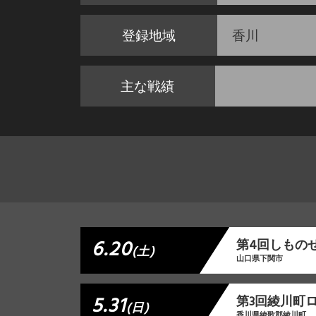
登録地域
香川
主な戦績
6.20
第4回しもの
(土)
山口県下関市
5.31
第3回綾川町
(日)
香川県綾歌郡綾川町