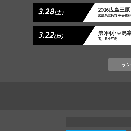
3.28
2026広島三
(土)
広島県三原市 中央森
3.22
第2回小豆島
(日)
香川県小豆島
ラン