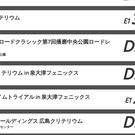
リテリウム
E1
D
本ロードクラシック第7回播磨中央公園ロードレ
公園
D
テリウム in 泉大津フェニックス
ムトライアル in 泉大津フェニックス
E1
D
モホールディングス 広島クリテリウム
工センター