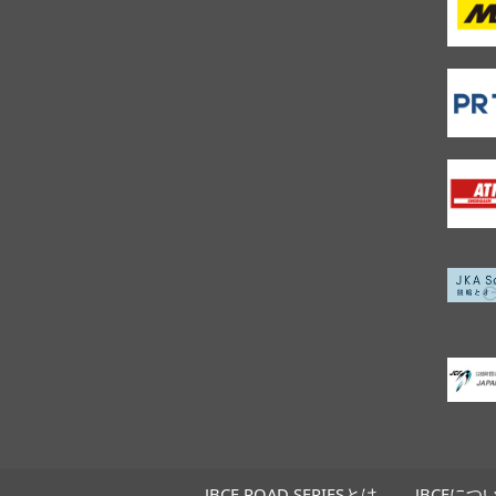
JBCF ROAD SERIESとは
JBCFにつ