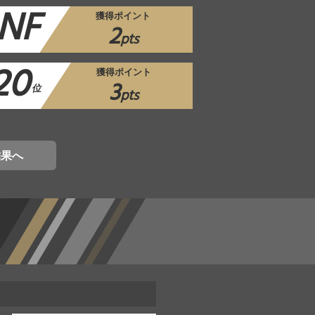
NF
獲得ポイント
2
pts
20
獲得ポイント
3
位
pts
結果へ