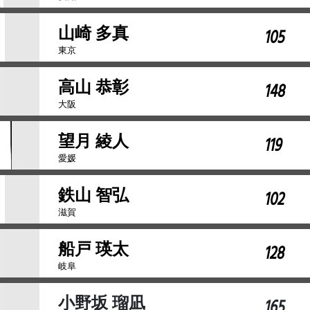
山崎 多真
105
東京
高山 恭彰
148
大阪
望月 綾人
119
愛媛
鉄山 智弘
102
滋賀
船戸 瑛太
128
岐阜
小野坂 瑠凪
165