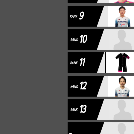
9
RANK
10
RANK
11
RANK
12
RANK
13
RANK