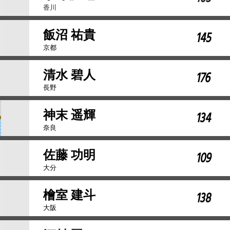
香川
飯沼 祐貴
145
京都
清水 碧人
176
長野
神末 遥輝
134
奈良
佐藤 功明
109
大分
檜室 建斗
138
大阪