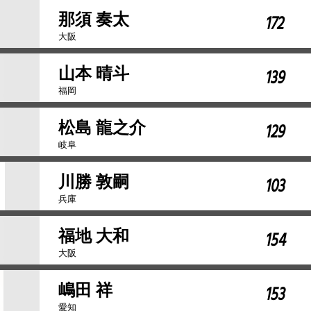
那須 奏太
172
大阪
山本 晴斗
139
福岡
松島 龍之介
129
岐阜
川勝 敦嗣
103
兵庫
福地 大和
154
大阪
嶋田 祥
153
愛知