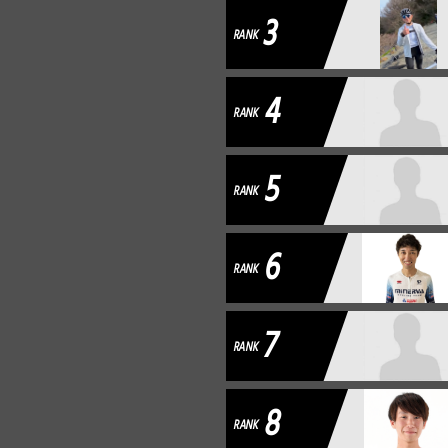
3
RANK
4
RANK
5
RANK
6
RANK
7
RANK
8
RANK