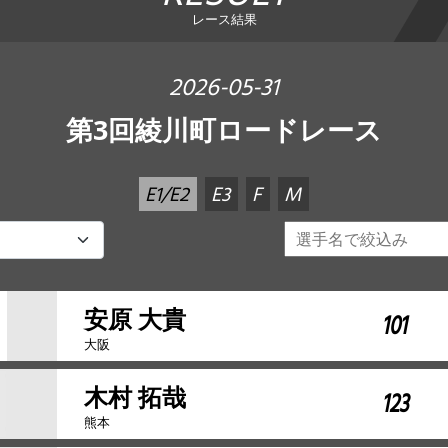
レース結果
2026-05-31
第3回綾川町ロードレース
E1/E2
E3
F
M
安原 大貴
101
大阪
木村 拓哉
123
熊本