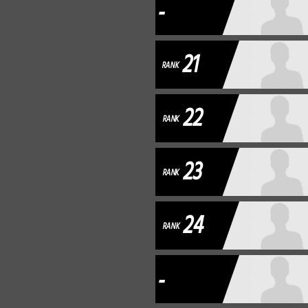
-
21
RANK
22
RANK
23
RANK
24
RANK
-