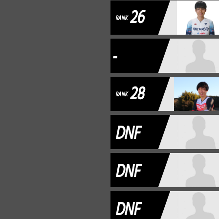
26
RANK
-
28
RANK
DNF
DNF
DNF