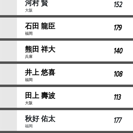
河村 賢
152
大阪
石田 龍臣
179
福岡
熊田 祥大
140
兵庫
井上 悠喜
108
福岡
田上 壽波
113
大阪
秋好 佑太
177
福岡