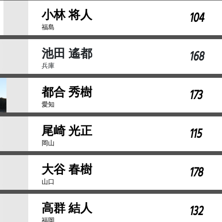
小林 将人
104
福島
池田 遙都
168
兵庫
都合 秀樹
173
愛知
尾崎 光正
115
岡山
大谷 春樹
178
山口
高群 結人
132
福岡