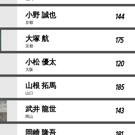
小野 誠也
144
京都
大塚 航
175
京都
小松 優太
120
大阪
山根 拓馬
185
山口
武井 龍世
143
岡山
岡崎 隆吾
181