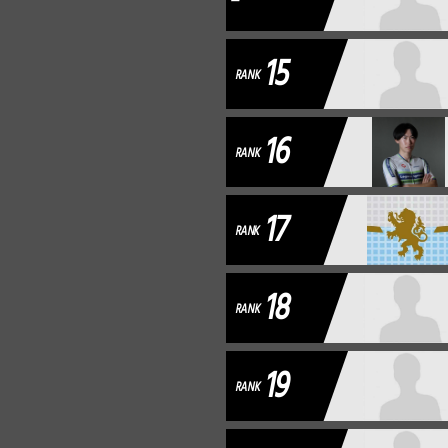
-
15
RANK
16
RANK
17
RANK
18
RANK
19
RANK