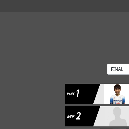
1
RANK
2
RANK