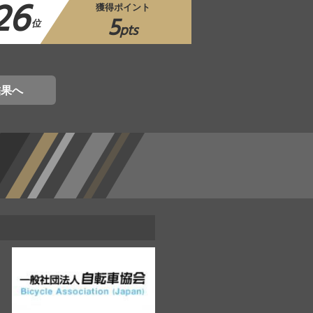
26
獲得ポイント
5
位
pts
結果へ