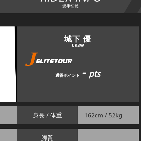
選手情報
城下 優
CR3W
-
pts
獲得ポイント
身長 / 体重
162cm / 52kg
脚質