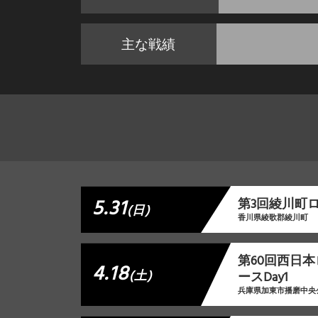
主な戦績
5.31
第3回綾川町
(日)
香川県綾歌郡綾川町
第60回西日
4.18
(土)
ースDay1
兵庫県加東市播磨中央