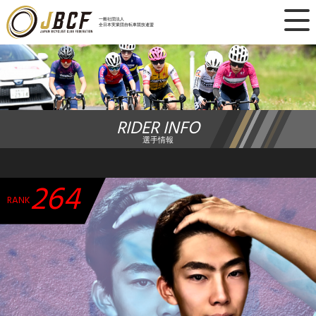
×
一般社団法人
全日本実業団自転車競技連盟
ニュース
レース日程
RIDER INFO
ランキング
選手情報
レース結果
264
チーム・選手
RANK
競技ガイド
加盟・登録
エントリー