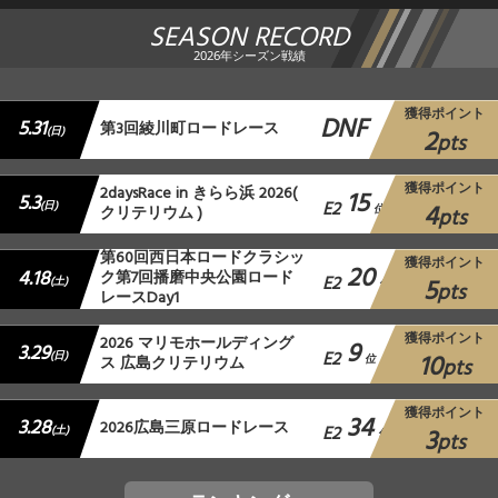
SEASON RECORD
2026年シーズン戦績
獲得ポイント
DNF
5.31
第3回綾川町ロードレース
2
(日)
pts
獲得ポイント
2daysRace in きらら浜 2026(
15
5.3
E2
4
(日)
クリテリウム )
位
pts
第60回西日本ロードクラシッ
獲得ポイント
20
4.18
ク第7回播磨中央公園ロード
E2
5
(土)
位
pts
レースDay1
獲得ポイント
2026 マリモホールディング
9
3.29
E2
10
(日)
ス 広島クリテリウム
位
pts
獲得ポイント
34
3.28
2026広島三原ロードレース
E2
3
(土)
位
pts