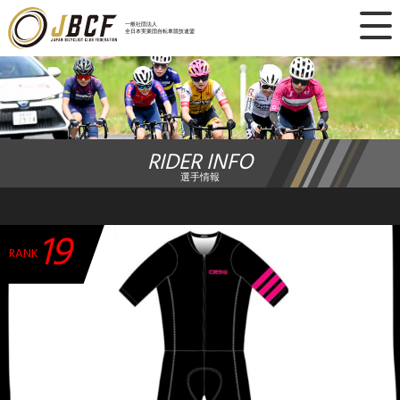
×
一般社団法人
全日本実業団自転車競技連盟
ニュース
レース日程
RIDER INFO
ランキング
選手情報
レース結果
19
チーム・選手
RANK
競技ガイド
加盟・登録
エントリー