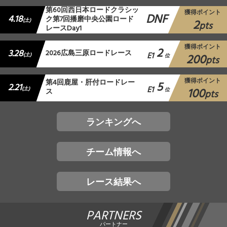
第60回西日本ロードクラシッ
獲得ポイント
DNF
4.18
ク第7回播磨中央公園ロード
2
(土)
pts
レースDay1
獲得ポイント
2
3.28
2026広島三原ロードレース
E1
200
(土)
位
pts
獲得ポイント
第4回鹿屋・肝付ロードレー
5
2.21
E1
100
(土)
ス
位
pts
ランキングへ
チーム情報へ
レース結果へ
PARTNERS
パートナー