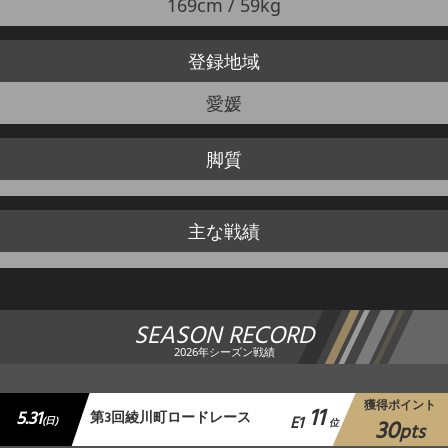
169cm / 59kg
登録地域
愛媛
脚質
主な戦績
SEASON RECORD
2026年シーズン戦績
獲得ポイント
11
5.31
第3回綾川町ロードレース
E1
30
(日)
位
pts