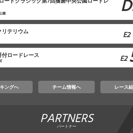
D
本ロードクラシック第7回播磨中央公園ロードレ
公園
クリテリウム
E2
肝付ロードレース
E2
町
キングへ
チーム情報へ
レース
PARTNERS
パートナー