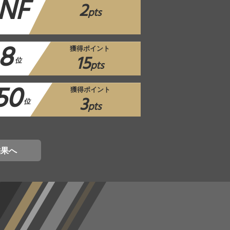
NF
2
pts
8
獲得ポイント
15
位
pts
50
獲得ポイント
3
位
pts
結果へ