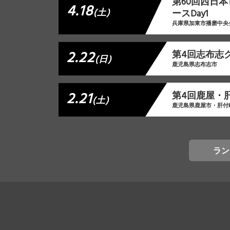
第60回西日
4.18
(土)
ースDay1
兵庫県加東市播磨中央
2.22
第4回志布志
(日)
鹿児島県志布志市
2.21
第4回鹿屋・
(土)
鹿児島県鹿屋市・肝付
ラン