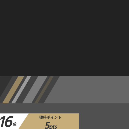
16
獲得ポイント
5
位
pts