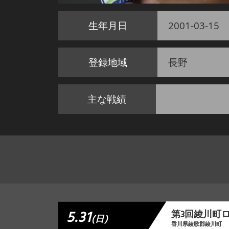
生年月日
2001-03-15
登録地域
長野
主な戦績
5.31
第3回綾川町
(日)
香川県綾歌郡綾川町