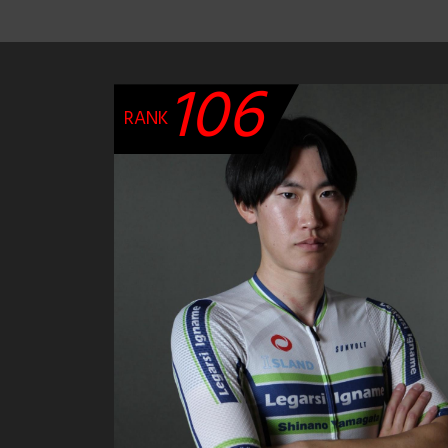
106
RANK