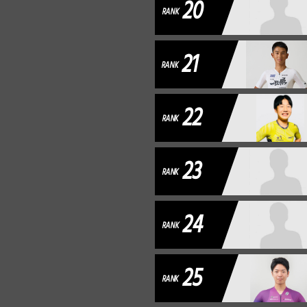
20
RANK
21
RANK
22
RANK
23
RANK
24
RANK
25
RANK