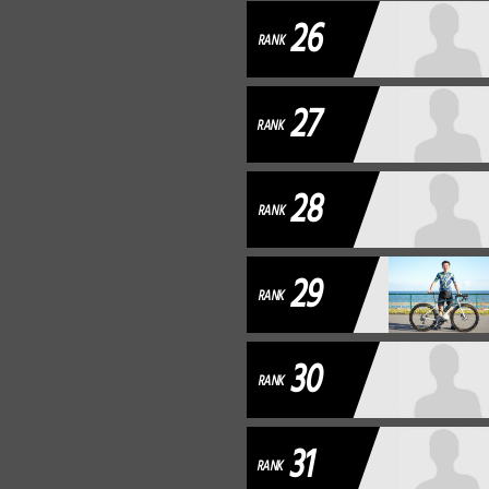
26
RANK
27
RANK
28
RANK
29
RANK
30
RANK
31
RANK