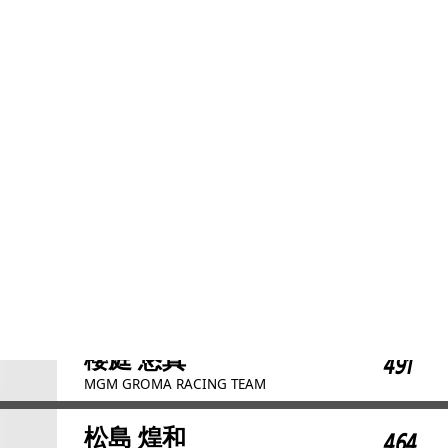
市村 直生
408
湾岸サイクリング・ユナイテッド
松島 龍之介
416
ボンシャンスACA
ウィリアムス 飛
437
ALDINA
能戸 雄大
448
MiNERVA-asahi
櫻庭 悠真
491
MGM GROMA RACING TEAM
松島 煌和
464