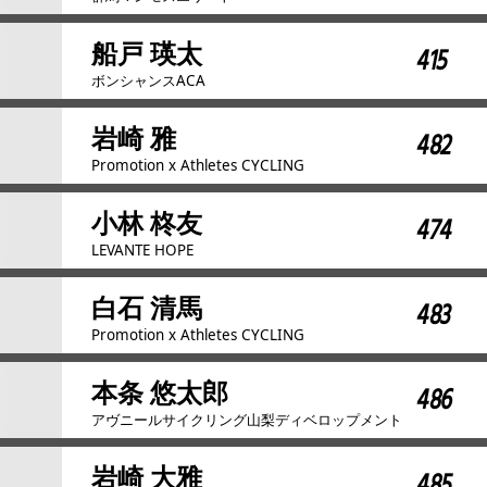
船戸 瑛太
415
ボンシャンスACA
岩崎 雅
482
Promotion x Athletes CYCLING
小林 柊友
474
LEVANTE HOPE
白石 清馬
483
Promotion x Athletes CYCLING
本条 悠太郎
486
アヴニールサイクリング山梨ディベロップメント
岩崎 大雅
485