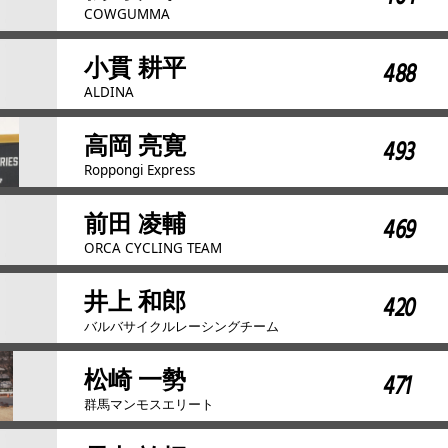
COWGUMMA
小貫 耕平
488
ALDINA
高岡 亮寛
493
Roppongi Express
前田 凌輔
469
ORCA CYCLING TEAM
井上 和郎
420
バルバサイクルレーシングチーム
松崎 一勢
471
群馬マンモスエリート