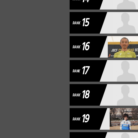
15
RANK
16
RANK
17
RANK
18
RANK
19
RANK