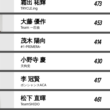
霜出 祐輝
473
TRYCLE.ing
大藤 優作
453
Team 一匹狼
茂木 陽向
414
#1-PRIMERA-
小野寺 慶
430
天狗党
李 冠賢
417
ボンシャンスACA
松下 直暉
461
TeamSHIDO