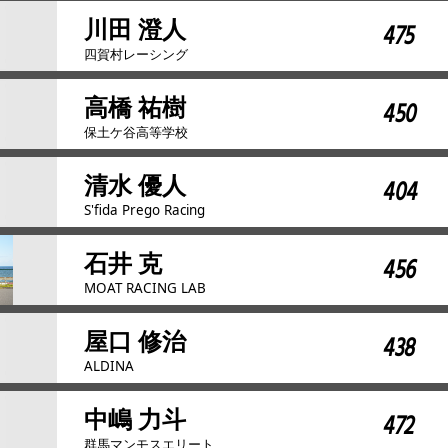
川田 澄人
475
四賀村レーシング
高橋 祐樹
450
保土ケ谷高等学校
清水 優人
404
S'fida Prego Racing
石井 克
456
MOAT RACING LAB
屋口 修治
438
ALDINA
中嶋 力斗
472
群馬マンモスエリート