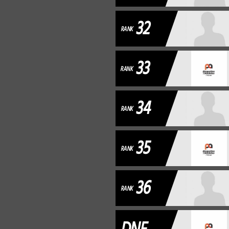
32
RANK
33
RANK
34
RANK
35
RANK
36
RANK