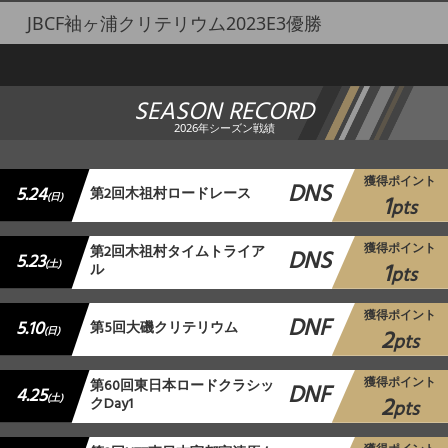
JBCF袖ヶ浦クリテリウム2023E3優勝
SEASON RECORD
2026年シーズン戦績
獲得ポイント
DNS
5.24
第2回木祖村ロードレース
1
(日)
pts
獲得ポイント
第2回木祖村タイムトライア
DNS
5.23
1
(土)
ル
pts
獲得ポイント
DNF
5.10
第5回大磯クリテリウム
2
(日)
pts
獲得ポイント
第60回東日本ロードクラシッ
DNF
4.25
2
(土)
クDay1
pts