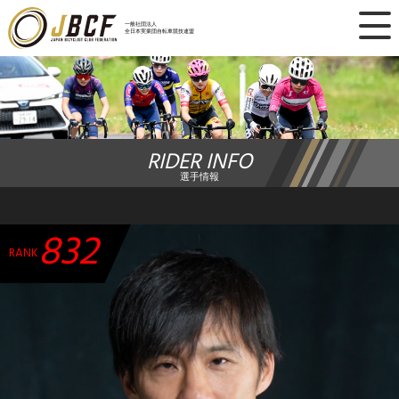
×
一般社団法人
全日本実業団自転車競技連盟
ニュース
レース日程
RIDER INFO
ランキング
選手情報
レース結果
832
チーム・選手
RANK
競技ガイド
加盟・登録
エントリー