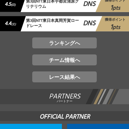
獲得ポイント
第3回NTT東日本宇都宮清原ク
DNS
4.5
1
(日)
リテリウム
pts
獲得ポイント
第3回NTT東日本真岡芳賀ロー
DNS
4.4
1
(土)
ドレース
pts
ランキングへ
チーム情報へ
レース結果へ
PARTNERS
パートナー
OFFICIAL PARTNER