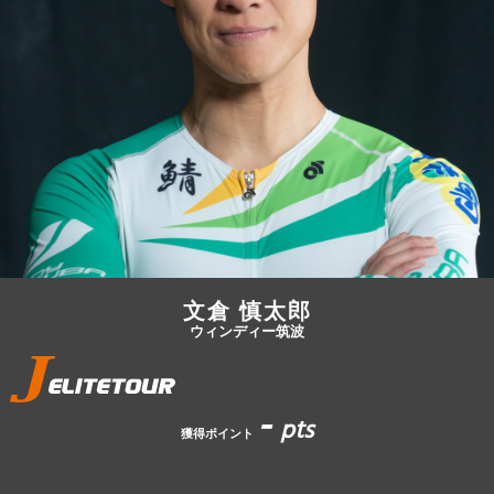
JBCF ROAD SERIESとは
文倉 慎太郎
ウィンディー筑波
-
pts
獲得ポイント