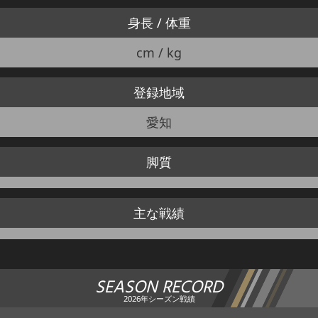
身長 / 体重
cm / kg
登録地域
愛知
脚質
主な戦績
SEASON RECORD
2026年シーズン戦績