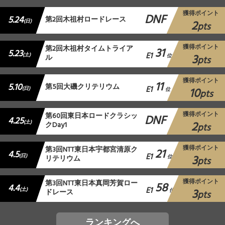
獲得ポイント
DNF
5.24
第2回木祖村ロードレース
2
(日)
pts
獲得ポイント
第2回木祖村タイムトライア
31
5.23
E1
3
(土)
ル
位
pts
獲得ポイント
11
5.10
第5回大磯クリテリウム
E1
10
(日)
位
pts
獲得ポイント
第60回東日本ロードクラシッ
DNF
4.25
2
(土)
クDay1
pts
獲得ポイント
第3回NTT東日本宇都宮清原ク
21
4.5
E1
3
(日)
リテリウム
位
pts
獲得ポイント
第3回NTT東日本真岡芳賀ロー
58
4.4
E1
3
(土)
ドレース
位
pts
ランキングへ