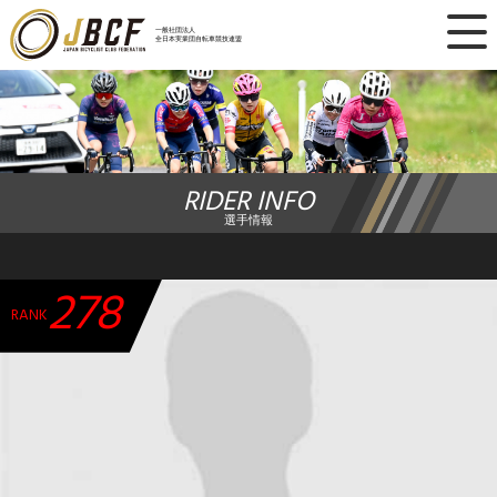
×
一般社団法人
全日本実業団自転車競技連盟
ニュース
レース日程
RIDER INFO
ランキング
選手情報
レース結果
278
チーム・選手
RANK
競技ガイド
加盟・登録
エントリー