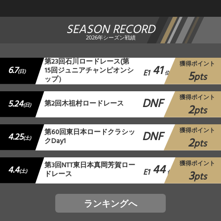
SEASON RECORD
2026年シーズン戦績
第23回石川ロードレース(第
獲得ポイント
41
6.7
15回ジュニアチャンピオンシ
E1
5
(日)
位
pts
ップ）
獲得ポイント
DNF
5.24
第2回木祖村ロードレース
2
(日)
pts
獲得ポイント
第60回東日本ロードクラシッ
DNF
4.25
2
(土)
クDay1
pts
獲得ポイント
第3回NTT東日本真岡芳賀ロー
44
4.4
E1
3
(土)
ドレース
位
pts
ランキングへ