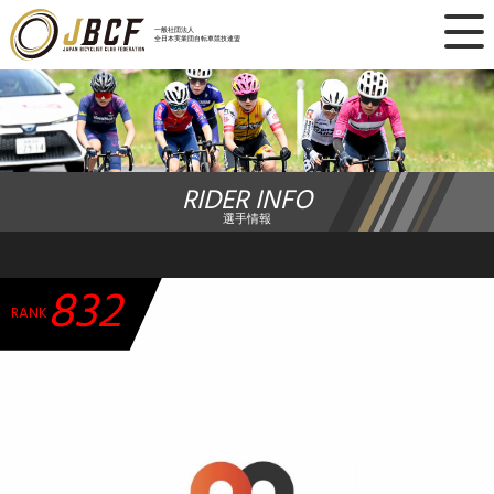
×
一般社団法人
全日本実業団自転車競技連盟
ニュース
レース日程
RIDER INFO
ランキング
選手情報
レース結果
832
チーム・選手
RANK
競技ガイド
加盟・登録
エントリー