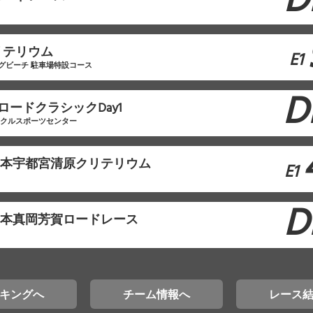
D
リテリウム
E1
グビーチ 駐車場特設コース
D
ロードクラシックDay1
イクルスポーツセンター
東日本宇都宮清原クリテリウム
E1
D
東日本真岡芳賀ロードレース
キングへ
チーム情報へ
レース