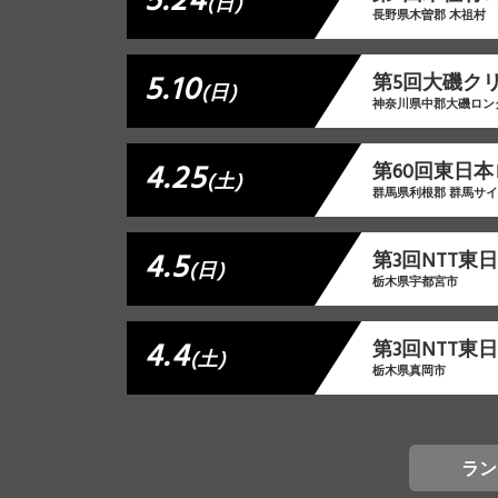
5.24
(日)
長野県木曽郡 木祖村
5.10
第5回大磯ク
(日)
神奈川県中郡大磯ロン
4.25
第60回東日本
(土)
群馬県利根郡 群馬サ
4.5
第3回NTT
(日)
栃木県宇都宮市
4.4
第3回NTT
(土)
栃木県真岡市
ラン