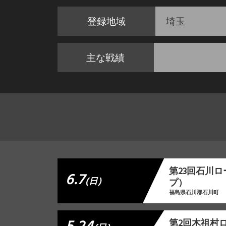
登録地域
埼玉
主な戦績
第23回石川
6.7
(日)
プ）
福島県石川郡石川町
第2回木祖村