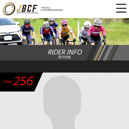
×
一般社団法人
全日本実業団自転車競技連盟
ニュース
レース日程
RIDER INFO
ランキング
選手情報
レース結果
256
チーム・選手
RANK
競技ガイド
加盟・登録
エントリー