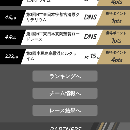
4
ヒルクライム
pts
獲得ポイント
第3回NTT東日本宇都宮清原ク
DNS
4.5
1
(日)
リテリウム
pts
獲得ポイント
第3回NTT東日本真岡芳賀ロー
DNS
4.4
1
(土)
ドレース
pts
獲得ポイント
第2回小豆島寒霞渓ヒルクラ
15
3.22
E1
4
(日)
イム
位
pts
ランキングへ
チーム情報へ
レース結果へ