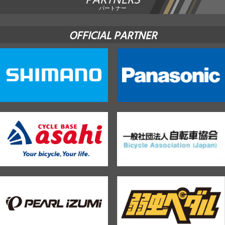
PARTNERS
パートナー
OFFICIAL PARTNER