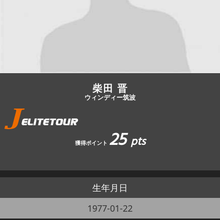
JBCF ROAD SERIESとは
柴田 晋
ウィンディー筑波
25
pts
獲得ポイント
生年月日
1977-01-22