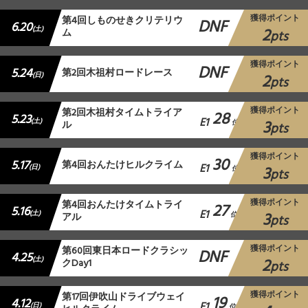
獲得ポイント
第4回しものせきクリテリウ
DNF
6.20
2
(土)
ム
pts
獲得ポイント
DNF
5.24
第2回木祖村ロードレース
2
(日)
pts
獲得ポイント
第2回木祖村タイムトライア
28
5.23
E1
3
(土)
ル
位
pts
獲得ポイント
30
5.17
第4回おんたけヒルクライム
E1
3
(日)
位
pts
獲得ポイント
第4回おんたけタイムトライ
27
5.16
E1
3
(土)
アル
位
pts
獲得ポイント
第60回東日本ロードクラシッ
DNF
4.25
2
(土)
クDay1
pts
獲得ポイント
第17回伊吹山ドライブウェイ
19
4.12
E1
(日)
位