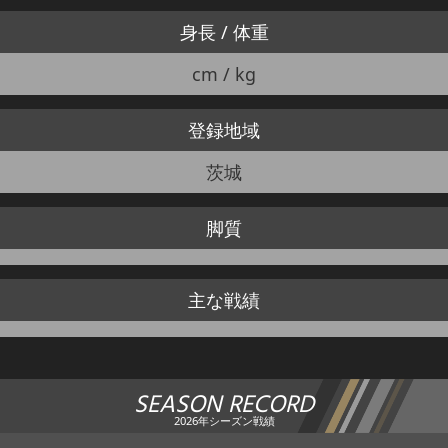
身長 / 体重
cm / kg
登録地域
茨城
脚質
主な戦績
SEASON RECORD
2026年シーズン戦績