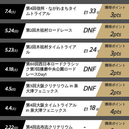
獲得ポイント
第4回信州・ながわまちタイ
33
7.4
E1
3
(土)
ムトライアル
位
pts
獲得ポイント
DNF
5.24
第2回木祖村ロードレース
2
(日)
pts
獲得ポイント
第2回木祖村タイムトライア
24
5.23
E1
3
(土)
ル
位
pts
第60回西日本ロードクラシッ
獲得ポイント
DNF
4.18
ク第7回播磨中央公園ロード
2
(土)
pts
レースDay1
獲得ポイント
第5回大阪クリテリウム in 泉
DNF
4.5
2
(日)
大津フェニックス
pts
獲得ポイント
第4回大阪タイムトライアル
18
4.4
E1
4
(土)
in 泉大津フェニックス
位
pts
獲得ポイント
-
2.22
第4回志布志クリテリウム
(日)