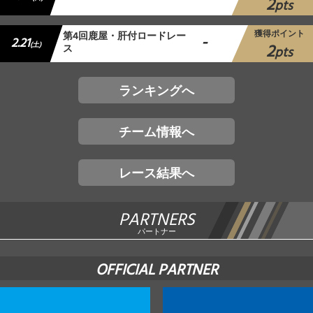
2
pts
獲得ポイント
第4回鹿屋・肝付ロードレー
-
2.21
2
(土)
ス
pts
ランキングへ
チーム情報へ
レース結果へ
PARTNERS
パートナー
OFFICIAL PARTNER