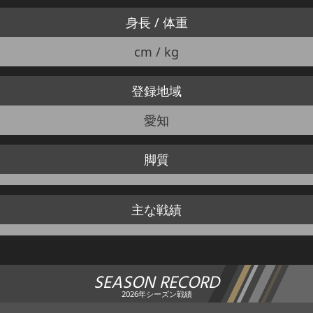
身長 / 体重
cm / kg
登録地域
愛知
脚質
主な戦績
SEASON RECORD
2026年シーズン戦績