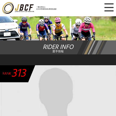
×
一般社団法人
全日本実業団自転車競技連盟
ニュース
レース日程
RIDER INFO
ランキング
選手情報
レース結果
313
チーム・選手
RANK
競技ガイド
加盟・登録
エントリー