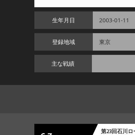
生年月日
2003-01-11
登録地域
東京
主な戦績
第23回石川