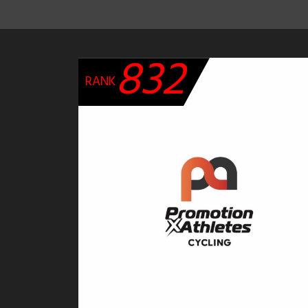
832
RANK