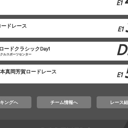
E1
ロードレース
E1
D
ロードクラシックDay1
イクルスポーツセンター
東日本真岡芳賀ロードレース
E1
キングへ
チーム情報へ
レース