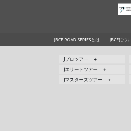
JBCF ROAD SERIESとは
JBCFにつ
Jプロツアー ＋
Jエリートツアー ＋
Jマスターズツアー ＋