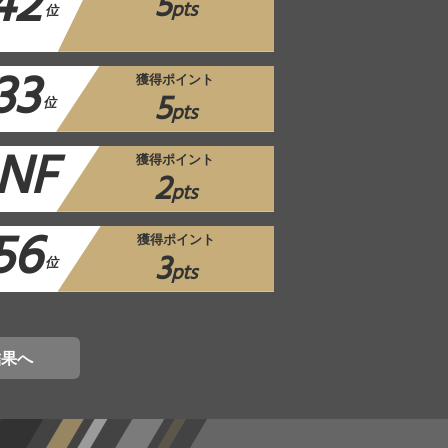
42
5
pts
位
33
獲得ポイント
5
位
pts
NF
獲得ポイント
2
pts
56
獲得ポイント
3
位
pts
結果へ