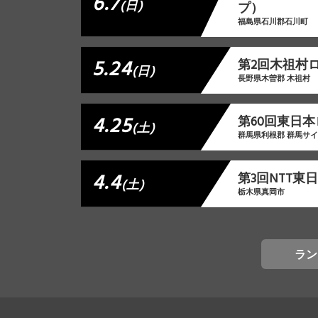
6.7
(日)
プ）
福島県石川郡石川町
5.24
第2回木祖村
(日)
長野県木曽郡 木祖村
4.25
第60回東日本
(土)
群馬県利根郡 群馬サ
4.4
第3回NTT
(土)
栃木県真岡市
ラン