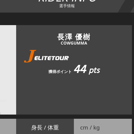
選手情報
長澤 優樹
COWGUMMA
44
pts
獲得ポイント
身長 / 体重
cm / kg