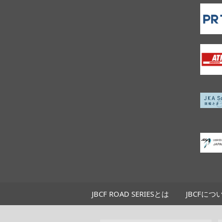
JBCF ROAD SERIESとは
JBCFにつ