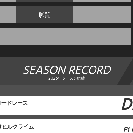
脚質
SEASON RECORD
2026年シーズン戦績
D
ロードレース
けヒルクライム
E1