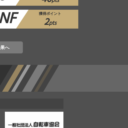
pts
NF
獲得ポイント
2
pts
結果へ