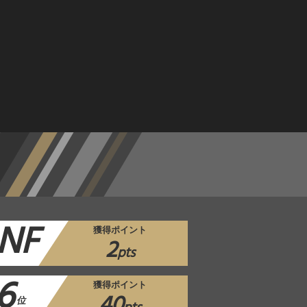
NF
獲得ポイント
2
pts
6
獲得ポイント
40
位