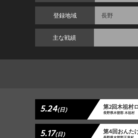
登録地域
長野
主な戦績
5.24
第2回木祖村
(日)
長野県木曽郡 木祖村
5.17
第4回おんた
(日)
長野県木曽郡王滝村