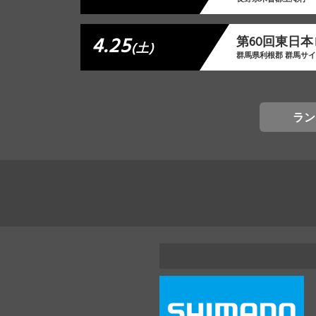
4.25
第60回東日本
(土)
群馬県利根郡 群馬サ
ラン