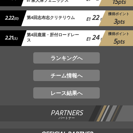
15
in 泉大津フェニックス
pts
獲得ポイント
22
2.22
第4回志布志クリテリウム
E1
3
(日)
位
pts
獲得ポイント
第4回鹿屋・肝付ロードレー
24
2.21
E1
5
(土)
ス
位
pts
ランキングへ
チーム情報へ
レース結果へ
PARTNERS
パートナー