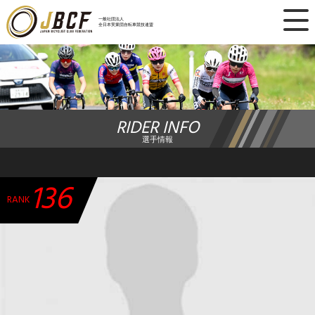
×
一般社団法人
全日本実業団自転車競技連盟
ニュース
レース日程
RIDER INFO
ランキング
選手情報
レース結果
136
チーム・選手
RANK
競技ガイド
加盟・登録
エントリー