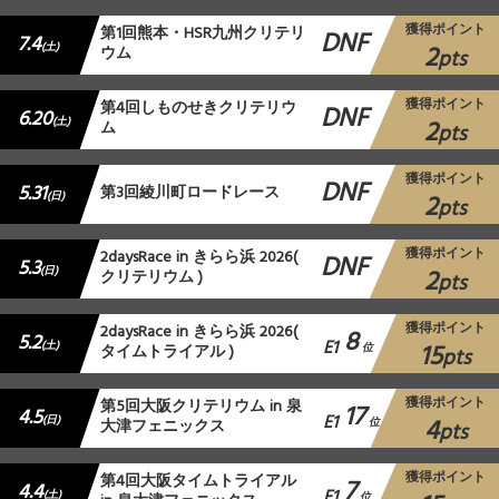
獲得ポイント
第1回熊本・HSR九州クリテリ
DNF
7.4
2
(土)
ウム
pts
獲得ポイント
第4回しものせきクリテリウ
DNF
6.20
2
(土)
ム
pts
獲得ポイント
DNF
5.31
第3回綾川町ロードレース
2
(日)
pts
獲得ポイント
2daysRace in きらら浜 2026(
DNF
5.3
2
(日)
クリテリウム )
pts
獲得ポイント
2daysRace in きらら浜 2026(
8
5.2
E1
15
(土)
タイムトライアル )
位
pts
獲得ポイント
第5回大阪クリテリウム in 泉
17
4.5
E1
4
(日)
大津フェニックス
位
pts
獲得ポイント
第4回大阪タイムトライアル
7
4.4
E1
(土)
位