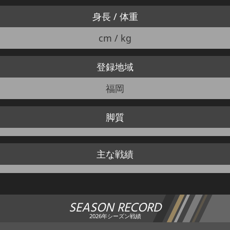
身長 / 体重
cm / kg
登録地域
福岡
脚質
主な戦績
SEASON RECORD
2026年シーズン戦績