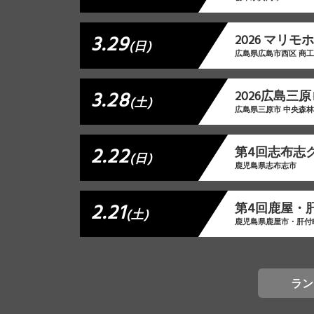
3.29
2026 マリ
(日)
広島県広島市西区 商
3.28
2026広島三
(土)
広島県三原市 中央森
2.22
第4回志布志
(日)
鹿児島県志布志市
2.21
第4回鹿屋・
(土)
鹿児島県鹿屋市・肝付
ラン