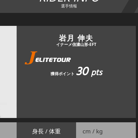
選手情報
岩月 伸夫
イナーメ信濃山形-EFT
30
pts
獲得ポイント
身長 / 体重
cm / kg