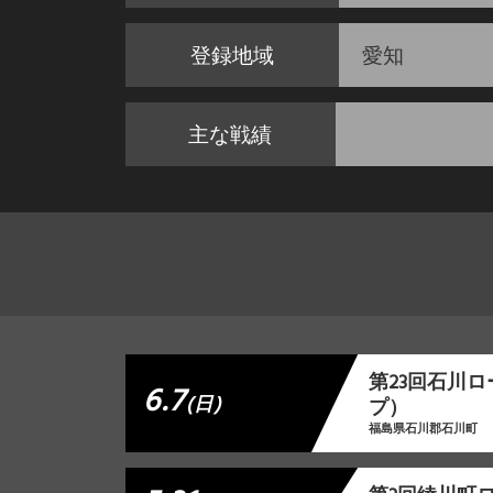
登録地域
愛知
主な戦績
第23回石川
6.7
(日)
プ）
福島県石川郡石川町