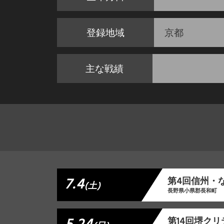
登録地域
京都
主な戦績
7.4
第4回信州・
(土)
長野県小県郡長和町
第14回堺ク