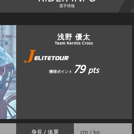
選手情報
浅野 優太
Team Kermis Cross
79
pts
獲得ポイント
身長 / 体重
cm / kg