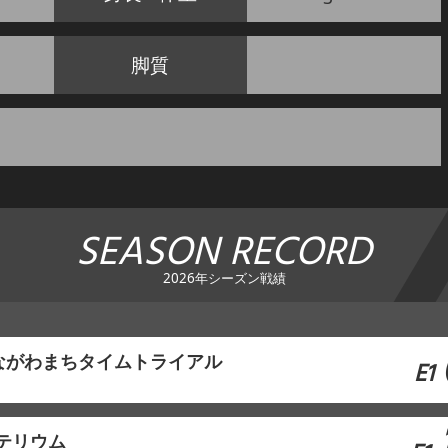
脚質
SEASON RECORD
2026年シーズン戦績
ながわまちタイムトライアル
E1
リテリウム