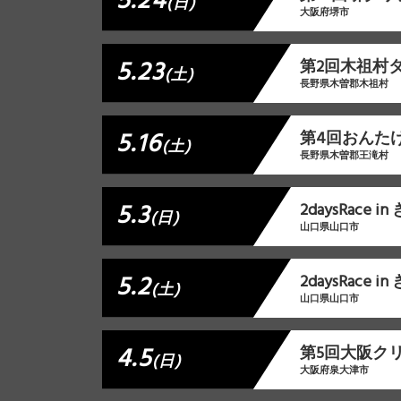
5.24
(日)
大阪府堺市
5.23
第2回木祖村
(土)
長野県木曽郡木祖村
5.16
第4回おんた
(土)
長野県木曽郡王滝村
5.3
2daysRace 
(日)
山口県山口市
5.2
2daysRace 
(土)
山口県山口市
4.5
第5回大阪クリ
(日)
大阪府泉大津市