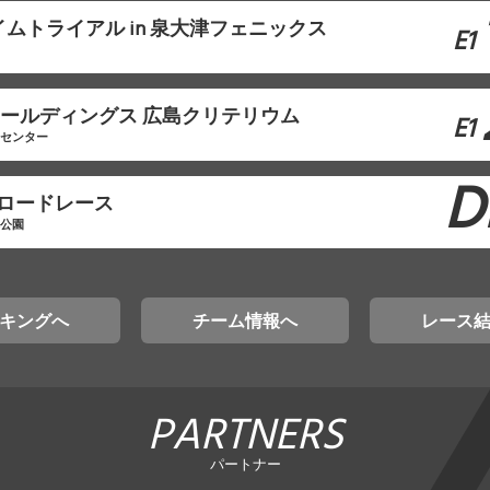
ムトライアル in 泉大津フェニックス
E1
モホールディングス 広島クリテリウム
E1
工センター
D
原ロードレース
林公園
キングへ
チーム情報へ
レース
PARTNERS
パートナー