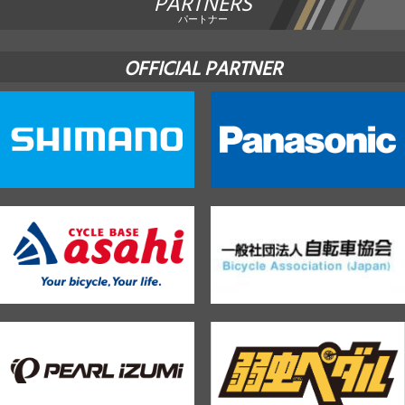
PARTNERS
パートナー
OFFICIAL PARTNER