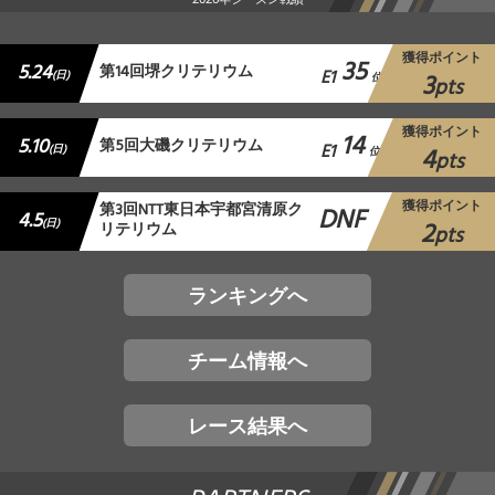
獲得ポイント
35
5.24
第14回堺クリテリウム
E1
3
(日)
位
pts
獲得ポイント
14
5.10
第5回大磯クリテリウム
E1
4
(日)
位
pts
獲得ポイント
第3回NTT東日本宇都宮清原ク
DNF
4.5
2
(日)
リテリウム
pts
ランキングへ
チーム情報へ
レース結果へ