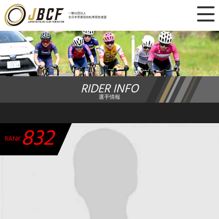
×
一般社団法人
全日本実業団自転車競技連盟
ニュース
レース日程
RIDER INFO
ランキング
選手情報
レース結果
832
チーム・選手
RANK
競技ガイド
加盟・登録
エントリー