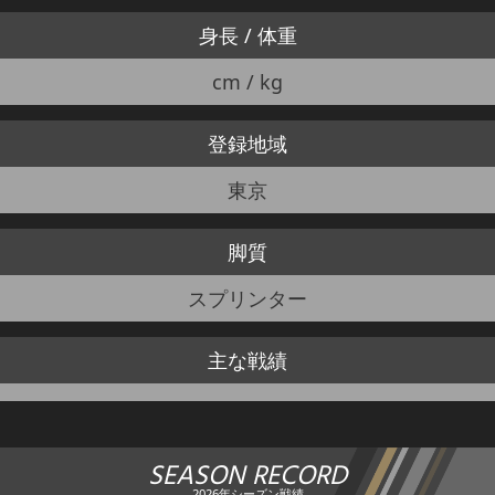
身長 / 体重
cm / kg
登録地域
東京
脚質
スプリンター
主な戦績
SEASON RECORD
2026年シーズン戦績