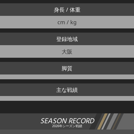
身長 / 体重
cm / kg
登録地域
大阪
脚質
主な戦績
SEASON RECORD
2026年シーズン戦績