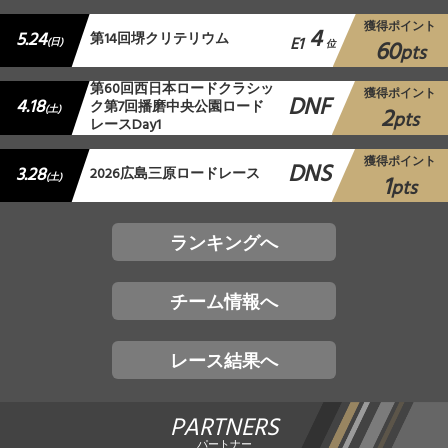
獲得ポイント
4
5.24
第14回堺クリテリウム
E1
60
(日)
位
pts
第60回西日本ロードクラシッ
獲得ポイント
DNF
4.18
ク第7回播磨中央公園ロード
2
(土)
pts
レースDay1
獲得ポイント
DNS
3.28
2026広島三原ロードレース
1
(土)
pts
ランキングへ
チーム情報へ
レース結果へ
PARTNERS
パートナー