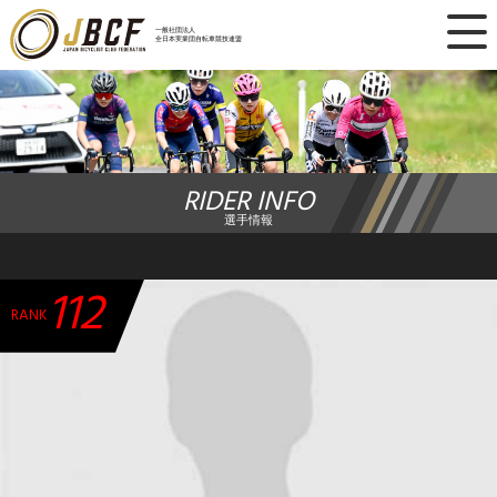
×
一般社団法人
全日本実業団自転車競技連盟
ニュース
レース日程
RIDER INFO
ランキング
選手情報
レース結果
112
チーム・選手
RANK
競技ガイド
加盟・登録
エントリー