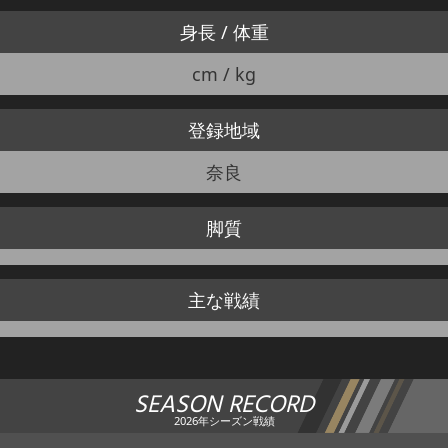
身長 / 体重
cm / kg
登録地域
奈良
脚質
主な戦績
SEASON RECORD
2026年シーズン戦績