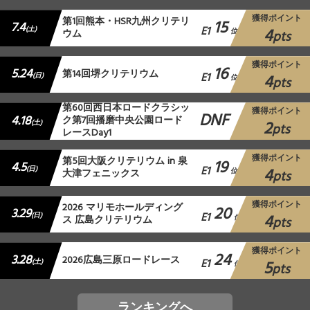
獲得ポイント
第1回熊本・HSR九州クリテリ
15
7.4
E1
4
(土)
ウム
位
pts
獲得ポイント
16
5.24
第14回堺クリテリウム
E1
4
(日)
位
pts
第60回西日本ロードクラシッ
獲得ポイント
DNF
4.18
ク第7回播磨中央公園ロード
2
(土)
pts
レースDay1
獲得ポイント
第5回大阪クリテリウム in 泉
19
4.5
E1
4
(日)
大津フェニックス
位
pts
獲得ポイント
2026 マリモホールディング
20
3.29
E1
4
(日)
ス 広島クリテリウム
位
pts
獲得ポイント
24
3.28
2026広島三原ロードレース
E1
5
(土)
位
pts
ランキングへ