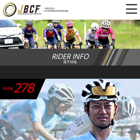
×
一般社団法人
全日本実業団自転車競技連盟
ニュース
レース日程
RIDER INFO
ランキング
選手情報
レース結果
278
チーム・選手
RANK
競技ガイド
加盟・登録
エントリー