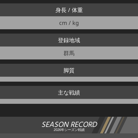
身長 / 体重
cm / kg
登録地域
群馬
脚質
主な戦績
SEASON RECORD
2026年シーズン戦績