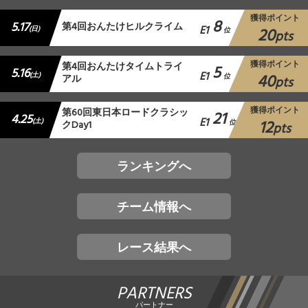
獲得ポイント
8
5.17
第4回おんたけヒルクライム
E1
20
(日)
位
pts
獲得ポイント
第4回おんたけタイムトライ
5
5.16
E1
40
(土)
アル
位
pts
獲得ポイント
第60回東日本ロードクラシッ
21
4.25
E1
12
(土)
クDay1
位
pts
ランキングへ
チーム情報へ
レース結果へ
PARTNERS
パートナー