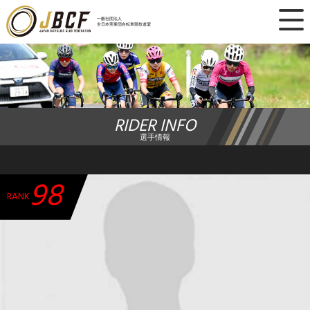
×
一般社団法人
全日本実業団自転車競技連盟
ニュース
レース日程
RIDER INFO
ランキング
選手情報
レース結果
98
チーム・選手
RANK
競技ガイド
加盟・登録
エントリー