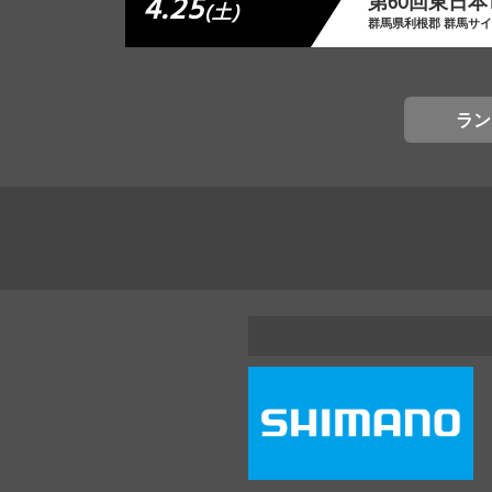
4.25
第60回東日本
(土)
群馬県利根郡 群馬サ
ラン