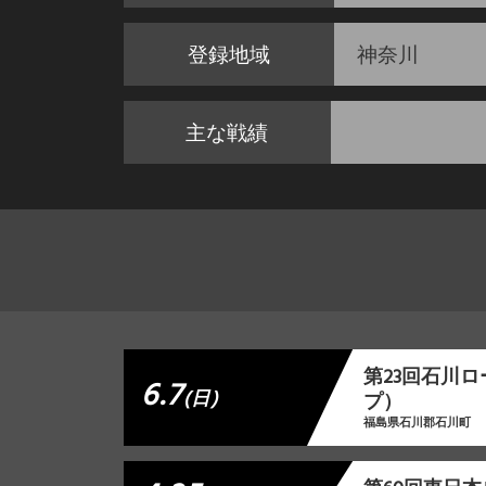
登録地域
神奈川
主な戦績
第23回石川
6.7
(日)
プ）
福島県石川郡石川町