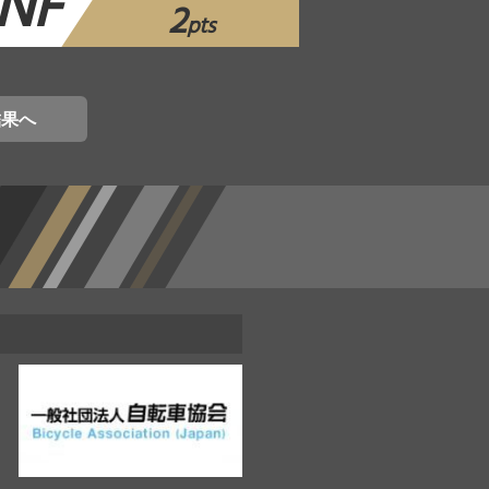
NF
2
pts
結果へ