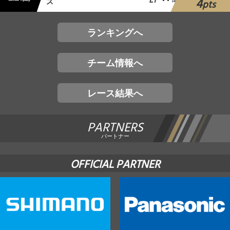
E1
4
ス
位
pts
ランキングへ
チーム情報へ
レース結果へ
PARTNERS
パートナー
OFFICIAL PARTNER