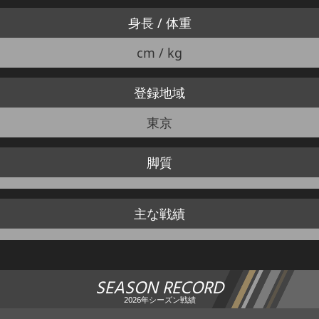
身長 / 体重
cm / kg
登録地域
東京
脚質
主な戦績
SEASON RECORD
2026年シーズン戦績