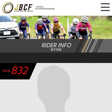
×
一般社団法人
全日本実業団自転車競技連盟
ニュース
レース日程
RIDER INFO
ランキング
選手情報
レース結果
832
チーム・選手
RANK
競技ガイド
加盟・登録
エントリー