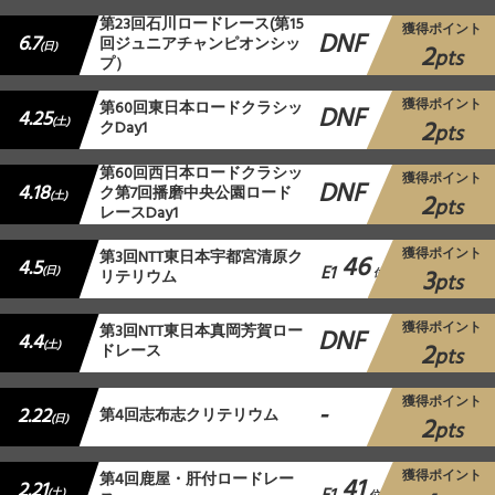
第23回石川ロードレース(第15
獲得ポイント
DNF
6.7
回ジュニアチャンピオンシッ
2
(日)
pts
プ）
獲得ポイント
第60回東日本ロードクラシッ
DNF
4.25
2
(土)
クDay1
pts
第60回西日本ロードクラシッ
獲得ポイント
DNF
4.18
ク第7回播磨中央公園ロード
2
(土)
pts
レースDay1
獲得ポイント
第3回NTT東日本宇都宮清原ク
46
4.5
E1
3
(日)
リテリウム
位
pts
獲得ポイント
第3回NTT東日本真岡芳賀ロー
DNF
4.4
2
(土)
ドレース
pts
獲得ポイント
-
2.22
第4回志布志クリテリウム
2
(日)
pts
獲得ポイント
第4回鹿屋・肝付ロードレー
41
2.21
(土)