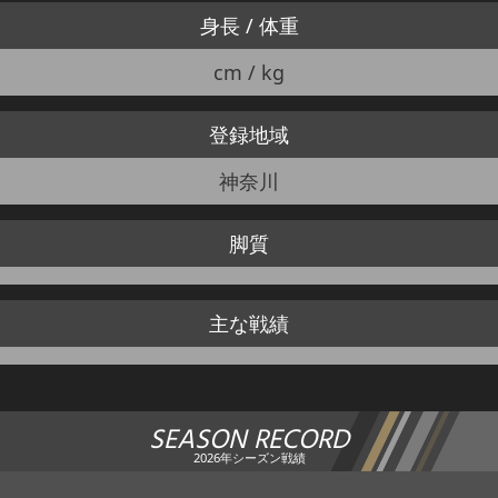
身長 / 体重
cm / kg
登録地域
神奈川
脚質
主な戦績
SEASON RECORD
2026年シーズン戦績