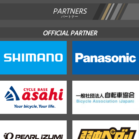
PARTNERS
パートナー
OFFICIAL PARTNER