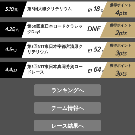
獲得ポイント
18
5.10
第5回大磯クリテリウム
E1
4
(日)
位
pts
獲得ポイント
第60回東日本ロードクラシッ
DNF
4.25
2
(土)
クDay1
pts
獲得ポイント
第3回NTT東日本宇都宮清原ク
52
4.5
E1
3
(日)
リテリウム
位
pts
獲得ポイント
第3回NTT東日本真岡芳賀ロー
64
4.4
E1
3
(土)
ドレース
位
pts
ランキングへ
チーム情報へ
レース結果へ