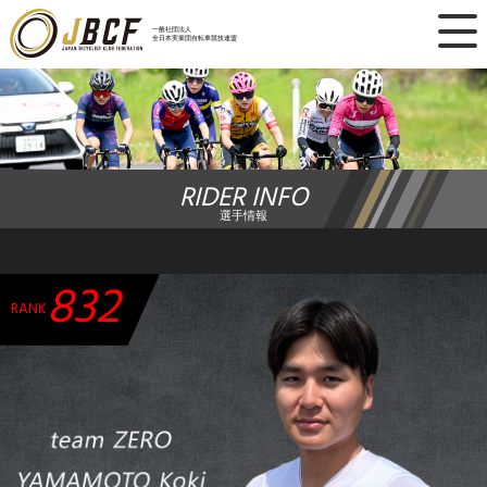
×
一般社団法人
全日本実業団自転車競技連盟
ニュース
レース日程
RIDER INFO
ランキング
選手情報
レース結果
832
チーム・選手
RANK
競技ガイド
加盟・登録
エントリー