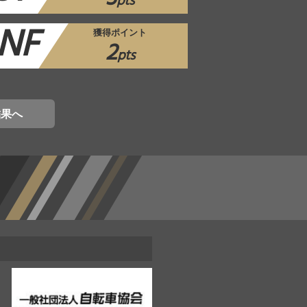
pts
NF
獲得ポイント
2
pts
結果へ