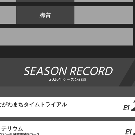
脚質
SEASON RECORD
2026年シーズン戦績
ながわまちタイムトライアル
E1
リテリウム
E1
グビーチ 駐車場特設コース