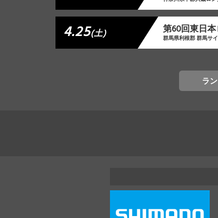
4.25
第60回東日本
(土)
群馬県利根郡 群馬サ
ラン