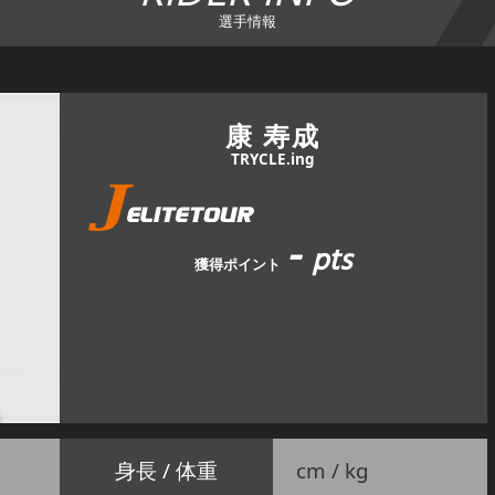
選手情報
康 寿成
TRYCLE.ing
-
pts
獲得ポイント
身長 / 体重
cm / kg