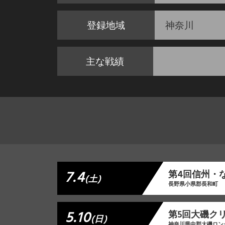
登録地域
神奈川
主な戦績
7.4
第4回信州・
(土)
長野県小県郡長和町
5.10
第5回大磯ク
(日)
神奈川県中郡大磯ロン