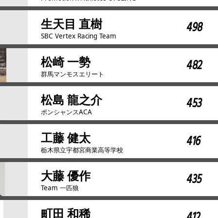
生天目 直樹
498
SBC Vertex Racing Team
松崎 一勢
482
群馬マンモスエリート
松島 龍之介
453
ボンシャンスACA
工藤 健太
416
栃木県立宇都宮商業高等学校
大藤 優作
435
Team 一匹狼
町田 和稀
412