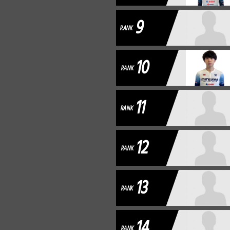
9
RANK
10
RANK
11
RANK
12
RANK
13
RANK
14
RANK