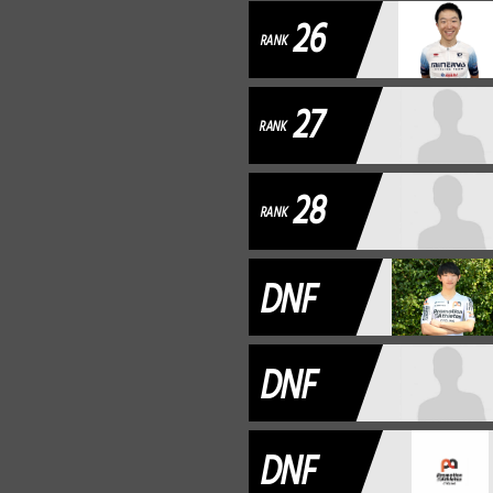
26
RANK
27
RANK
28
RANK
DNF
DNF
DNF