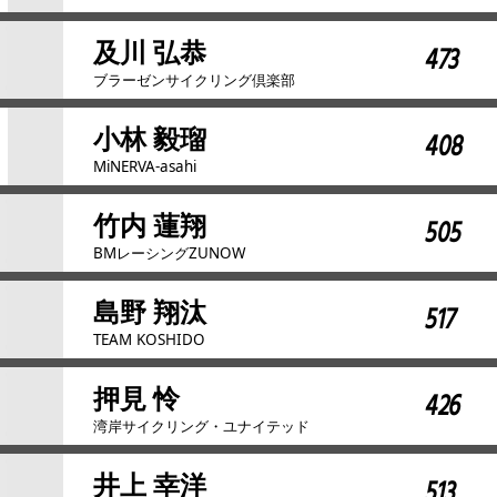
及川 弘恭
473
ブラーゼンサイクリング倶楽部
小林 毅瑠
408
MiNERVA-asahi
竹内 蓮翔
505
BMレーシングZUNOW
島野 翔汰
517
TEAM KOSHIDO
押見 怜
426
湾岸サイクリング・ユナイテッド
井上 幸洋
513