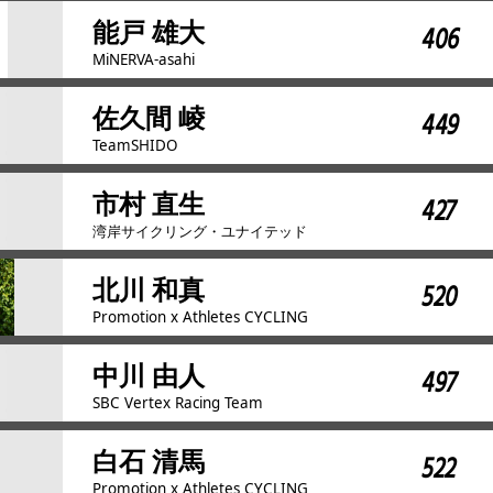
能戸 雄大
406
MiNERVA-asahi
佐久間 崚
449
TeamSHIDO
市村 直生
427
湾岸サイクリング・ユナイテッド
北川 和真
520
Promotion x Athletes CYCLING
中川 由人
497
SBC Vertex Racing Team
白石 清馬
522
Promotion x Athletes CYCLING