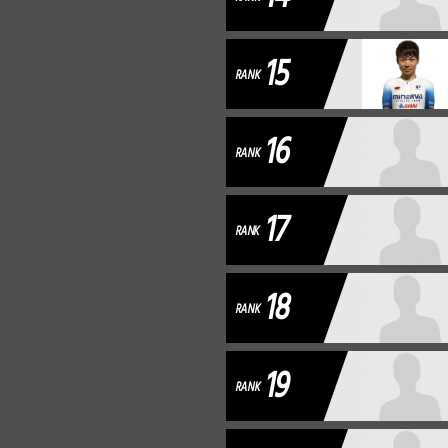
15
RANK
16
RANK
17
RANK
18
RANK
19
RANK