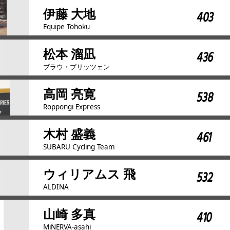
伊藤 大地
403
Equipe Tohoku
松本 溜凪
436
ブラウ・ブリッツェン
高岡 亮寛
538
Roppongi Express
木村 盛義
461
SUBARU Cycling Team
ウィリアムス 飛
532
ALDINA
山崎 多真
410
MiNERVA-asahi