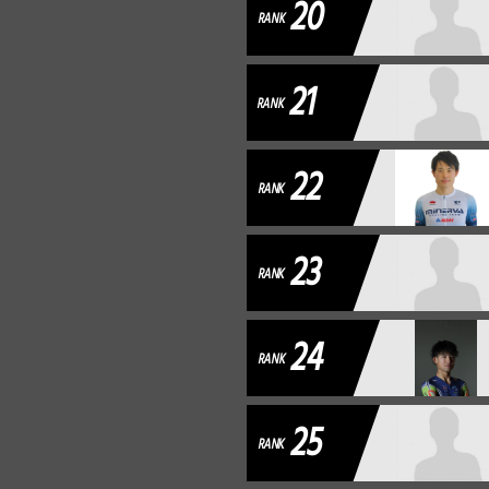
20
RANK
21
RANK
22
RANK
23
RANK
24
RANK
25
RANK