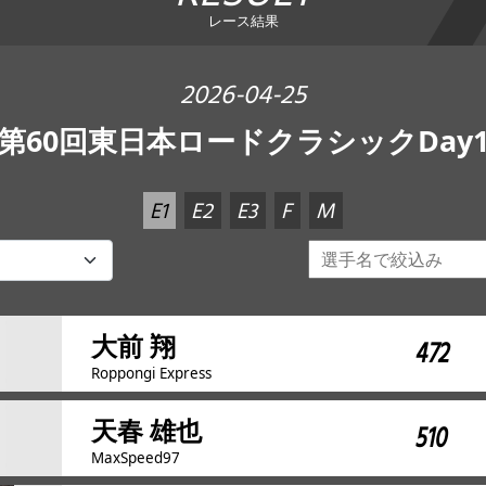
レース結果
2026-04-25
第60回東日本ロードクラシックDay
E1
E2
E3
F
M
大前 翔
472
Roppongi Express
天春 雄也
510
MaxSpeed97