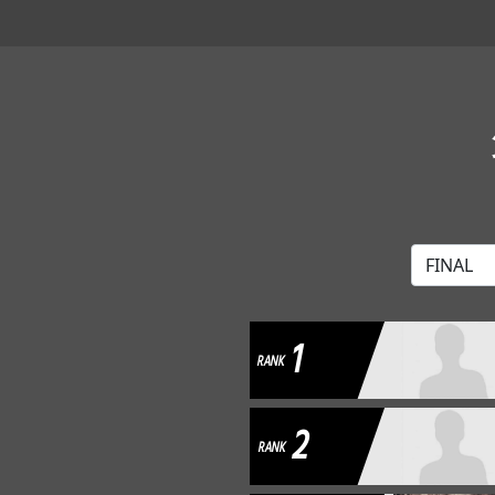
1
RANK
2
RANK