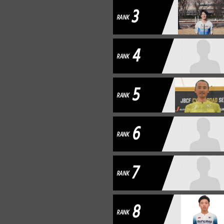
3
RANK
4
RANK
5
RANK
6
RANK
7
RANK
8
RANK