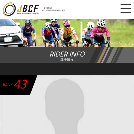
×
一般社団法人
全日本実業団自転車競技連盟
ニュース
レース日程
RIDER INFO
ランキング
選手情報
レース結果
43
チーム・選手
RANK
競技ガイド
加盟・登録
エントリー