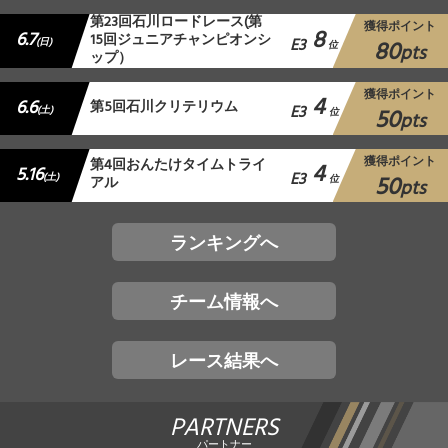
第23回石川ロードレース(第
獲得ポイント
8
6.7
15回ジュニアチャンピオンシ
E3
80
(日)
位
pts
ップ）
獲得ポイント
4
6.6
第5回石川クリテリウム
E3
50
(土)
位
pts
獲得ポイント
第4回おんたけタイムトライ
4
5.16
E3
50
(土)
アル
位
pts
ランキングへ
チーム情報へ
レース結果へ
PARTNERS
パートナー