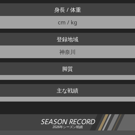
身長 / 体重
cm / kg
登録地域
神奈川
脚質
主な戦績
SEASON RECORD
2026年シーズン戦績