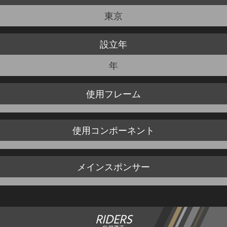
東京
JBCF ROAD SERIESとは
設立年
年
使用
フレーム
使用
コンポーネント
メイン
スポンサー
RIDERS