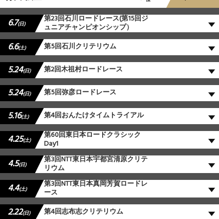
第23回石川ロードレース(第15回ジ
6.7
(日)
ュニアチャンピオンシップ）
6.6
第5回石川クリテリウム
(土)
5.24
第2回木祖村ロードレース
(日)
5.24
第5回弥彦ロードレース
(日)
5.16
第4回おんたけタイムトライアル
(土)
第60回東日本ロードクラシック
4.25
(土)
Day1
第3回NTT東日本宇都宮清原クリテ
4.5
(日)
リウム
第3回NTT東日本真岡芳賀ロードレ
4.4
(土)
ース
2.22
第4回志布志クリテリウム
(日)