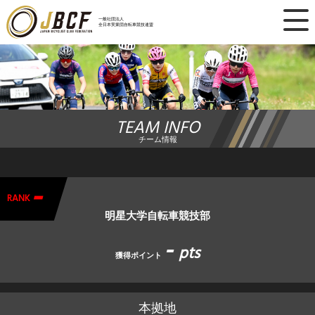
×
一般社団法人
全日本実業団自転車競技連盟
ニュース
レース日程
TEAM INFO
ランキング
チーム情報
レース結果
-
チーム・選手
RANK
明星大学自転車競技部
競技ガイド
-
pts
獲得ポイント
加盟・登録
本拠地
エントリー