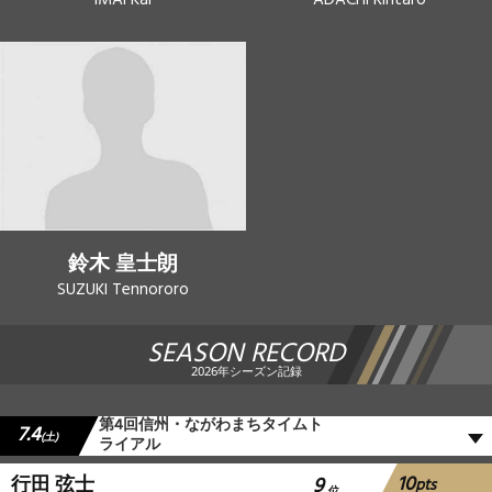
鈴木 皇士朗
SUZUKI Tennororo
SEASON RECORD
2026年シーズン記録
第4回信州・ながわまちタイムト
7.4
(土)
ライアル
10
行田 弦士
9
pts
位