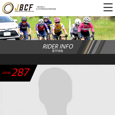
×
一般社団法人
全日本実業団自転車競技連盟
ニュース
レース日程
RIDER INFO
ランキング
選手情報
レース結果
287
チーム・選手
RANK
競技ガイド
加盟・登録
エントリー