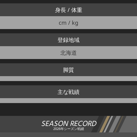
身長 / 体重
cm / kg
登録地域
北海道
脚質
主な戦績
SEASON RECORD
2026年シーズン戦績