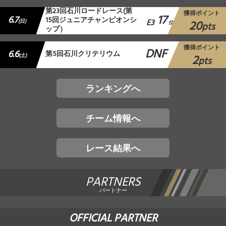
第23回石川ロードレース(第
獲得ポイント
17
6.7
15回ジュニアチャンピオンシ
E3
20
(日)
位
pts
ップ）
獲得ポイント
DNF
6.6
第5回石川クリテリウム
2
(土)
pts
ランキングへ
チーム情報へ
レース結果へ
PARTNERS
パートナー
OFFICIAL PARTNER