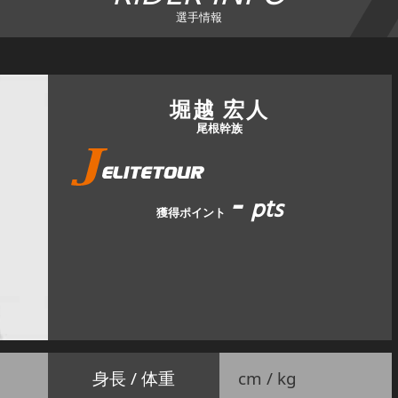
選手情報
堀越 宏人
尾根幹族
-
pts
獲得ポイント
身長 / 体重
cm / kg