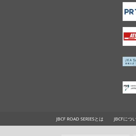
JBCF ROAD SERIESとは
JBCFにつ