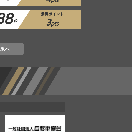
pts
88
獲得ポイント
3
位
pts
結果へ