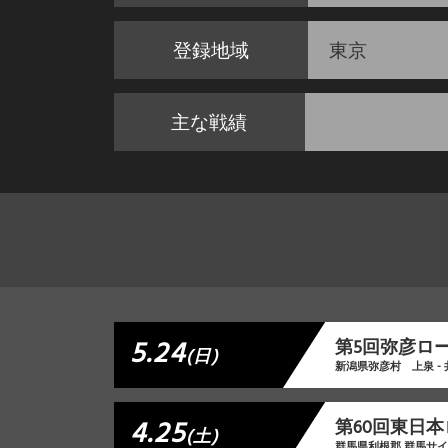
登録地域
東京
主な戦績
5.24
第5回弥彦ロ
(日)
新潟県弥彦村 上泉 -
4.25
第60回東日本
(土)
群馬県利根郡 群馬サ