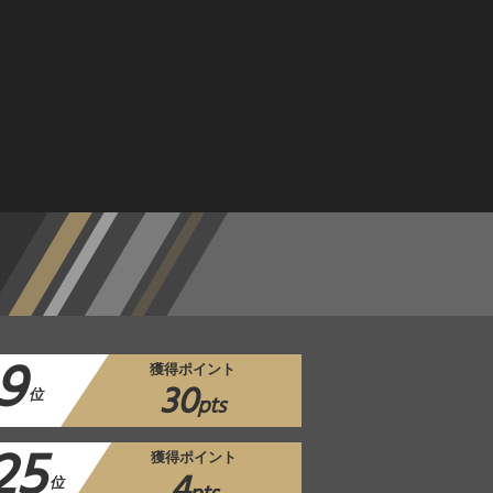
9
獲得ポイント
30
位
pts
25
獲得ポイント
4
位