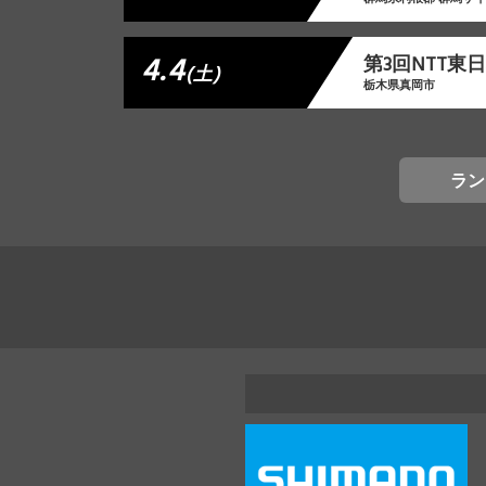
4.4
第3回NTT
(土)
栃木県真岡市
ラン