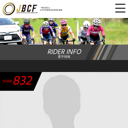
×
一般社団法人
全日本実業団自転車競技連盟
ニュース
レース日程
RIDER INFO
ランキング
選手情報
レース結果
832
チーム・選手
RANK
競技ガイド
加盟・登録
エントリー