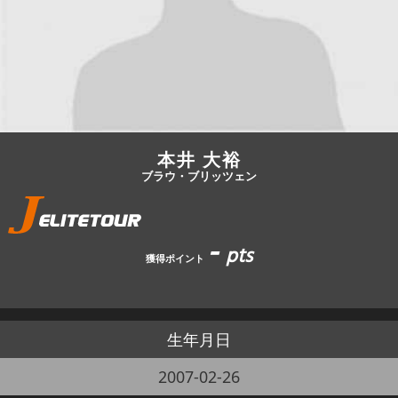
JBCF ROAD SERIESとは
本井 大裕
ブラウ・ブリッツェン
-
pts
獲得ポイント
生年月日
2007-02-26