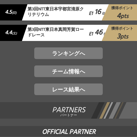
獲得ポイント
第3回NTT東日本宇都宮清原ク
16
4.5
E1
4
(日)
リテリウム
位
pts
獲得ポイント
第3回NTT東日本真岡芳賀ロー
46
4.4
E1
3
(土)
ドレース
位
pts
ランキングへ
チーム情報へ
レース結果へ
PARTNERS
パートナー
OFFICIAL PARTNER