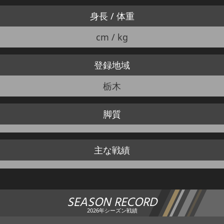
身長 / 体重
cm / kg
登録地域
栃木
脚質
主な戦績
SEASON RECORD
2026年シーズン戦績