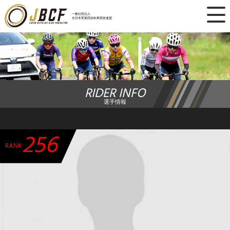
×
一般社団法人
全日本実業団自転車競技連盟
ニュース
レース日程
RIDER INFO
ランキング
選手情報
レース結果
256
チーム・選手
RANK
競技ガイド
加盟・登録
エントリー