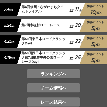
獲得ポイント
第4回信州・ながわまちタイ
11
7.4
E2
10
(土)
ムトライアル
位
pts
獲得ポイント
30
5.24
第2回木祖村ロードレース
E2
5
(日)
位
pts
獲得ポイント
第60回東日本ロードクラシッ
22
4.25
E2
5
(土)
クDay1
位
pts
第60回西日本ロードクラシッ
獲得ポイント
25
4.18
ク第7回播磨中央公園ロード
E2
5
(土)
位
pts
レースDay1
ランキングへ
チーム情報へ
レース結果へ