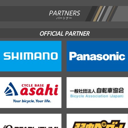
PARTNERS
パートナー
OFFICIAL PARTNER