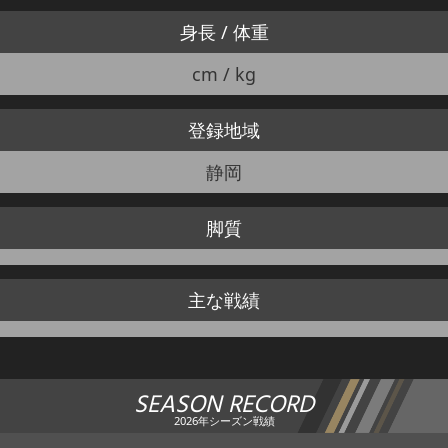
身長 / 体重
cm / kg
登録地域
静岡
脚質
主な戦績
SEASON RECORD
2026年シーズン戦績