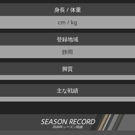
身長 / 体重
cm / kg
登録地域
静岡
脚質
主な戦績
SEASON RECORD
2026年シーズン戦績