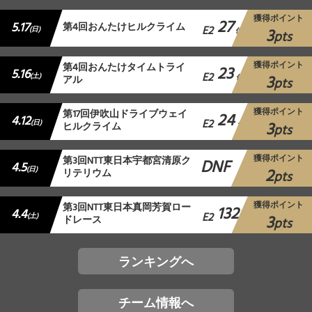
獲得ポイント
27
5.17
第4回おんたけヒルクライム
E2
3
(日)
位
pts
獲得ポイント
第4回おんたけタイムトライ
23
5.16
E2
3
(土)
アル
位
pts
獲得ポイント
第17回伊吹山ドライブウェイ
24
4.12
E2
3
(日)
ヒルクライム
位
pts
獲得ポイント
第3回NTT東日本宇都宮清原ク
DNF
4.5
2
(日)
リテリウム
pts
獲得ポイント
第3回NTT東日本真岡芳賀ロー
132
4.4
E2
3
(土)
ドレース
位
pts
ランキングへ
チーム情報へ