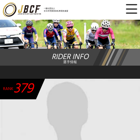
×
一般社団法人
全日本実業団自転車競技連盟
ニュース
レース日程
RIDER INFO
ランキング
選手情報
レース結果
379
チーム・選手
RANK
競技ガイド
加盟・登録
エントリー