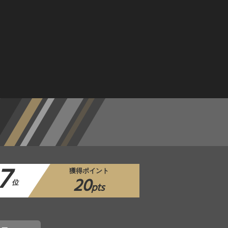
7
獲得ポイント
20
位
pts