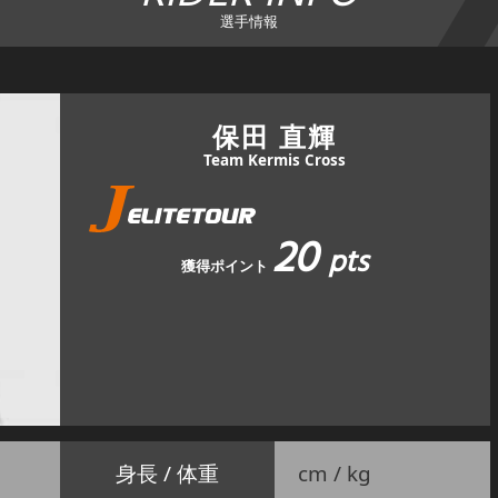
選手情報
保田 直輝
Team Kermis Cross
20
pts
獲得ポイント
身長 / 体重
cm / kg