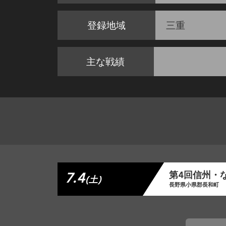
登録地域
三重
主な戦績
7.4
第4回信州・
(土)
長野県小県郡長和町