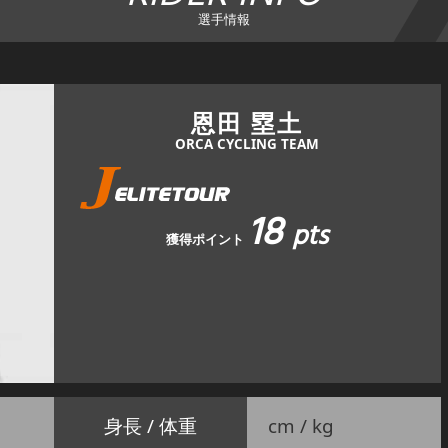
選手情報
恩田 塁土
ORCA CYCLING TEAM
18
pts
獲得ポイント
身長 / 体重
cm / kg