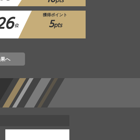
pts
26
獲得ポイント
5
pts
位
結果へ