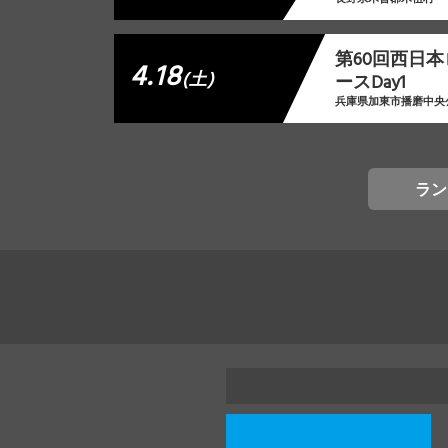
第60回西日
4.18
(土)
ースDay1
兵庫県加東市播磨中央
ラン