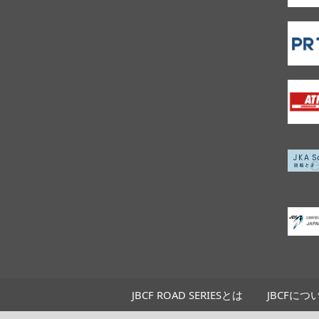
JBCF ROAD SERIESとは
JBCFにつ