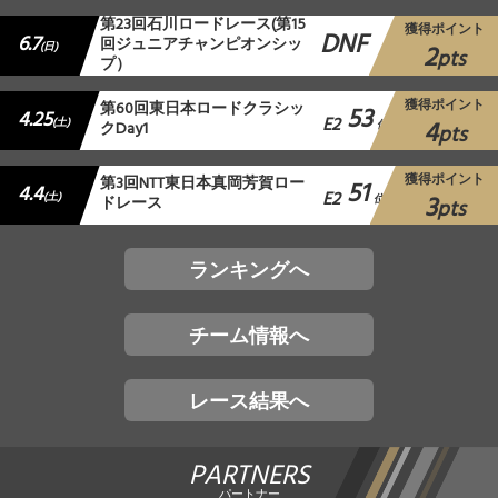
第23回石川ロードレース(第15
獲得ポイント
DNF
6.7
回ジュニアチャンピオンシッ
2
(日)
pts
プ）
獲得ポイント
第60回東日本ロードクラシッ
53
4.25
E2
4
(土)
クDay1
位
pts
獲得ポイント
第3回NTT東日本真岡芳賀ロー
51
4.4
E2
3
(土)
ドレース
位
pts
ランキングへ
チーム情報へ
レース結果へ
PARTNERS
パートナー