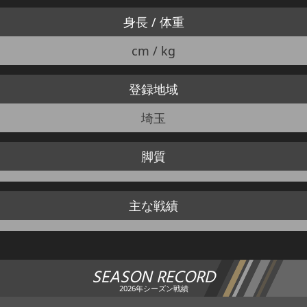
身長 / 体重
cm / kg
登録地域
埼玉
脚質
主な戦績
SEASON RECORD
2026年シーズン戦績