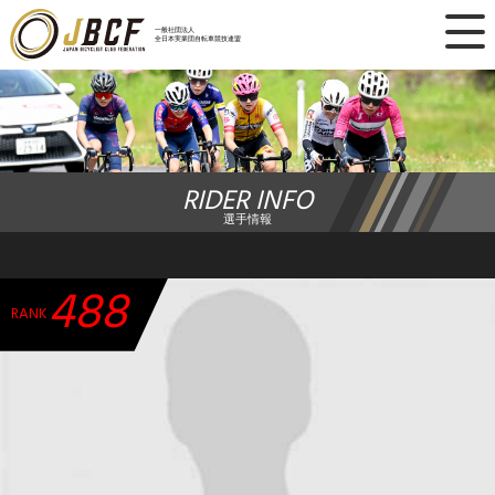
×
一般社団法人
全日本実業団自転車競技連盟
ニュース
レース日程
RIDER INFO
ランキング
選手情報
レース結果
488
チーム・選手
RANK
競技ガイド
加盟・登録
エントリー