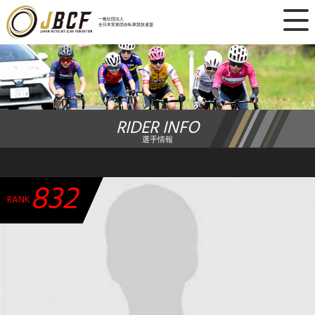
×
一般社団法人
全日本実業団自転車競技連盟
ニュース
レース日程
RIDER INFO
ランキング
選手情報
レース結果
832
チーム・選手
RANK
競技ガイド
加盟・登録
エントリー