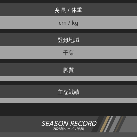
身長 / 体重
cm / kg
登録地域
千葉
脚質
主な戦績
SEASON RECORD
2026年シーズン戦績