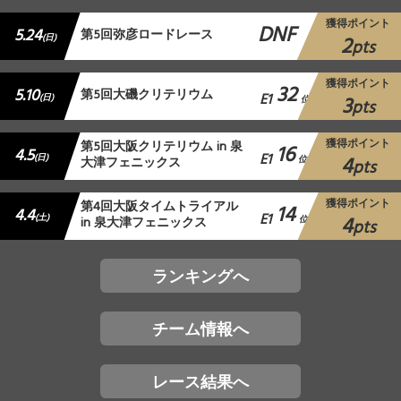
獲得ポイント
DNF
5.24
第5回弥彦ロードレース
2
(日)
pts
獲得ポイント
32
5.10
第5回大磯クリテリウム
E1
3
(日)
位
pts
獲得ポイント
第5回大阪クリテリウム in 泉
16
4.5
E1
4
(日)
大津フェニックス
位
pts
獲得ポイント
第4回大阪タイムトライアル
14
4.4
E1
4
(土)
in 泉大津フェニックス
位
pts
ランキングへ
チーム情報へ
レース結果へ