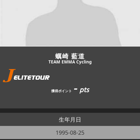
JBCF ROAD SERIESとは
蠣崎 藍道
TEAM EMMA Cycling
-
pts
獲得ポイント
生年月日
1995-08-25