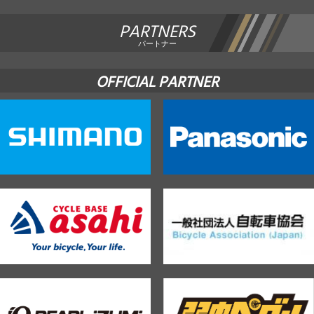
PARTNERS
パートナー
OFFICIAL PARTNER