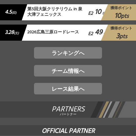
獲得ポイント
第5回大阪クリテリウム in 泉
10
4.5
E2
10
(日)
大津フェニックス
位
pts
獲得ポイント
49
3.28
2026広島三原ロードレース
E2
3
(土)
位
pts
ランキングへ
チーム情報へ
レース結果へ
PARTNERS
パートナー
OFFICIAL PARTNER