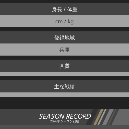
身長 / 体重
cm / kg
登録地域
兵庫
脚質
主な戦績
SEASON RECORD
2026年シーズン戦績