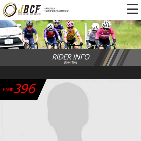
×
一般社団法人
全日本実業団自転車競技連盟
ニュース
レース日程
RIDER INFO
ランキング
選手情報
レース結果
396
チーム・選手
RANK
競技ガイド
加盟・登録
エントリー