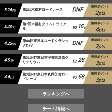
獲得ポイント
DNF
5.24
第2回木祖村ロードレース
2
(日)
pts
獲得ポイント
第2回木祖村タイムトライア
16
5.23
E2
4
(土)
ル
位
pts
獲得ポイント
第60回東日本ロードクラシッ
DNF
4.25
2
(土)
クDay1
pts
獲得ポイント
第3回NTT東日本宇都宮清原ク
28
4.5
E2
3
(日)
リテリウム
位
pts
獲得ポイント
第3回NTT東日本真岡芳賀ロー
68
4.4
E2
3
(土)
ドレース
位
pts
ランキングへ
チーム情報へ