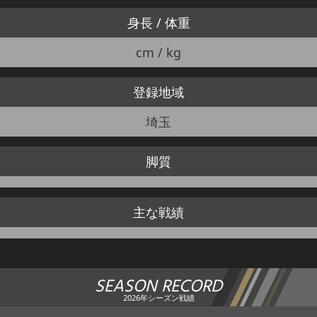
身長 / 体重
cm / kg
登録地域
埼玉
脚質
主な戦績
SEASON RECORD
2026年シーズン戦績