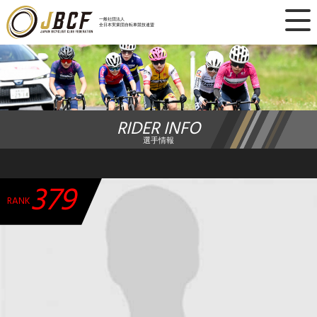
×
一般社団法人
全日本実業団自転車競技連盟
ニュース
レース日程
RIDER INFO
ランキング
選手情報
レース結果
379
チーム・選手
RANK
競技ガイド
加盟・登録
エントリー