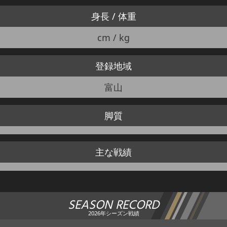
身長 / 体重
cm / kg
登録地域
富山
脚質
主な戦績
SEASON RECORD
2026年シーズン戦績