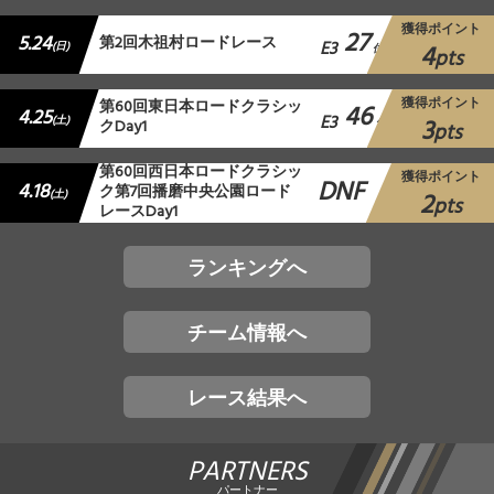
獲得ポイント
27
5.24
第2回木祖村ロードレース
E3
4
(日)
位
pts
獲得ポイント
第60回東日本ロードクラシッ
46
4.25
E3
3
(土)
クDay1
位
pts
第60回西日本ロードクラシッ
獲得ポイント
DNF
4.18
ク第7回播磨中央公園ロード
2
(土)
pts
レースDay1
ランキングへ
チーム情報へ
レース結果へ
PARTNERS
パートナー