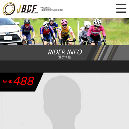
×
一般社団法人
全日本実業団自転車競技連盟
ニュース
レース日程
RIDER INFO
ランキング
選手情報
レース結果
488
チーム・選手
RANK
競技ガイド
加盟・登録
エントリー