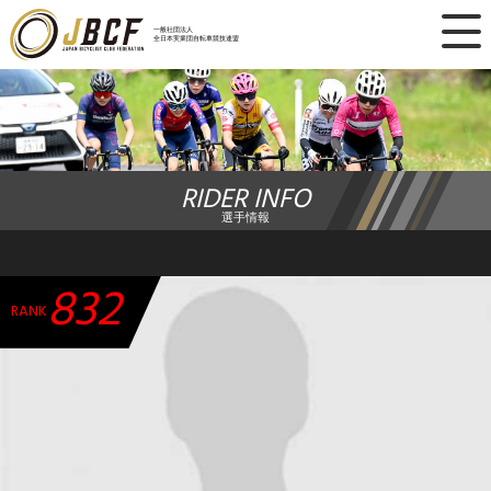
×
一般社団法人
全日本実業団自転車競技連盟
ニュース
レース日程
RIDER INFO
ランキング
選手情報
レース結果
832
チーム・選手
RANK
競技ガイド
加盟・登録
エントリー