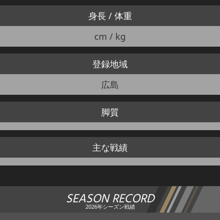
身長 / 体重
cm / kg
登録地域
広島
脚質
主な戦績
SEASON RECORD
2026年シーズン戦績