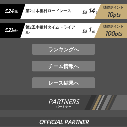
獲得ポイント
14
5.24
第2回木祖村ロードレース
E3
10
(日)
位
pts
獲得ポイント
第2回木祖村タイムトライア
1
5.23
E3
100
(土)
ル
位
pts
ランキングへ
チーム情報へ
レース結果へ
PARTNERS
パートナー
OFFICIAL PARTNER