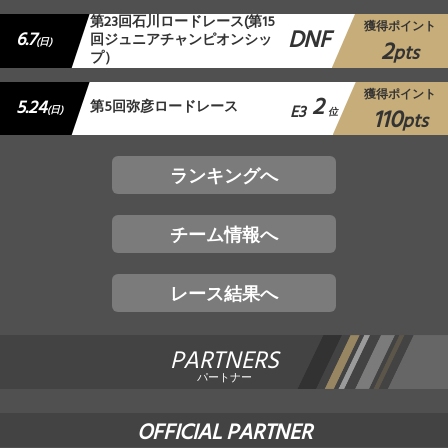
第23回石川ロードレース(第15
獲得ポイント
DNF
6.7
回ジュニアチャンピオンシッ
2
(日)
pts
プ）
獲得ポイント
2
5.24
第5回弥彦ロードレース
E3
110
(日)
位
pts
ランキングへ
チーム情報へ
レース結果へ
PARTNERS
パートナー
OFFICIAL PARTNER