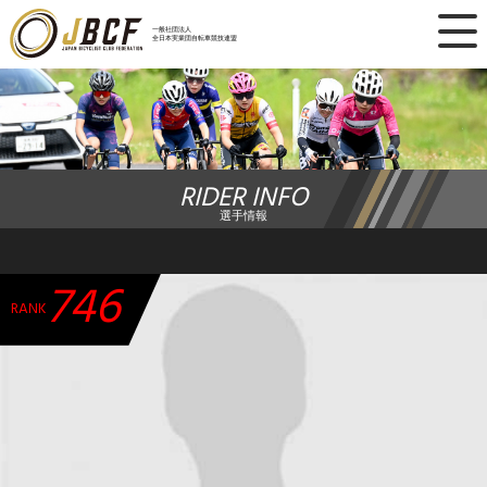
×
一般社団法人
全日本実業団自転車競技連盟
ニュース
レース日程
RIDER INFO
ランキング
選手情報
レース結果
746
チーム・選手
RANK
競技ガイド
加盟・登録
エントリー