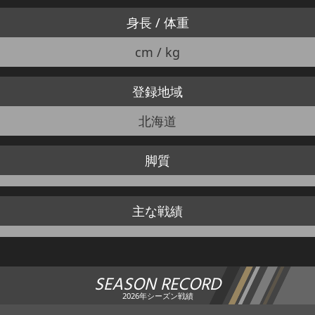
身長 / 体重
cm / kg
登録地域
北海道
脚質
主な戦績
SEASON RECORD
2026年シーズン戦績