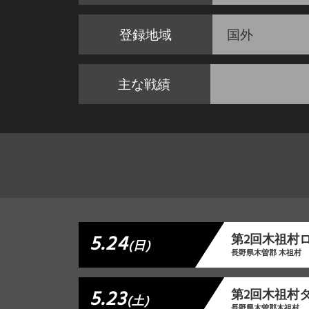
登録地域
国外
主な戦績
5.24
第2回木祖村
(日)
長野県木曽郡 木祖村
5.23
第2回木祖村
(土)
長野県木曽郡木祖村