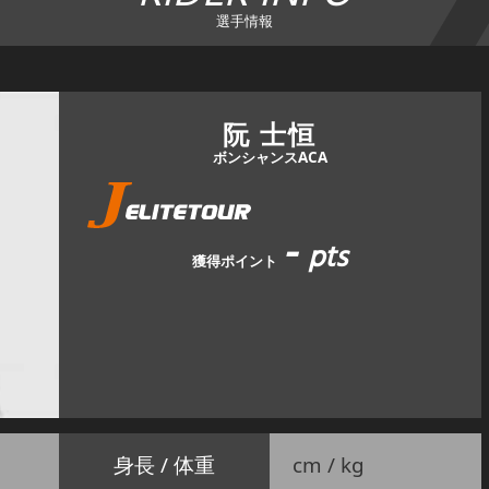
選手情報
阮 士恒
ボンシャンスACA
-
pts
獲得ポイント
身長 / 体重
cm / kg