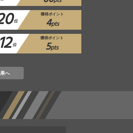
pts
20
獲得ポイント
4
位
pts
12
獲得ポイント
5
位
pts
結果へ