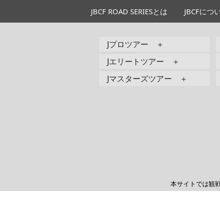
JBCF ROAD SERIESとは
JBCFにつ
Jプロツアー ＋
Jエリートツアー ＋
Jマスターズツアー ＋
本サイトでは観