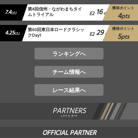
獲得ポイント
第4回信州・ながわまちタイ
16
7.4
E2
4
(土)
ムトライアル
位
pts
獲得ポイント
第60回東日本ロードクラシッ
29
4.25
E2
5
(土)
クDay1
位
pts
ランキングへ
チーム情報へ
レース結果へ
PARTNERS
パートナー
OFFICIAL PARTNER