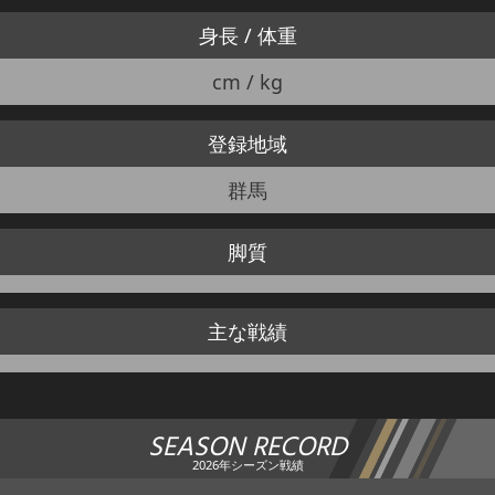
身長 / 体重
cm / kg
登録地域
群馬
脚質
主な戦績
SEASON RECORD
2026年シーズン戦績