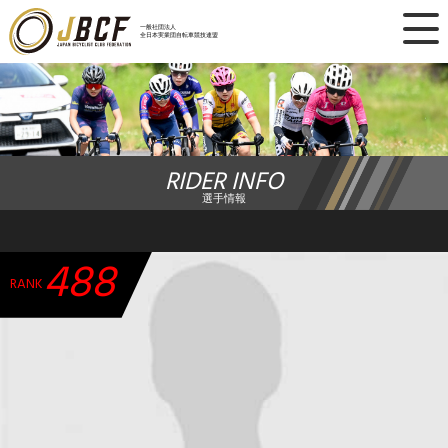
×
一般社団法人
全日本実業団自転車競技連盟
ニュース
レース日程
RIDER INFO
ランキング
選手情報
レース結果
488
チーム・選手
RANK
競技ガイド
加盟・登録
エントリー