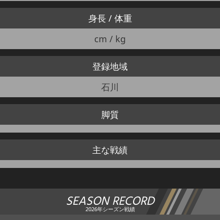
身長 / 体重
cm / kg
登録地域
石川
脚質
主な戦績
SEASON RECORD
2026年シーズン戦績