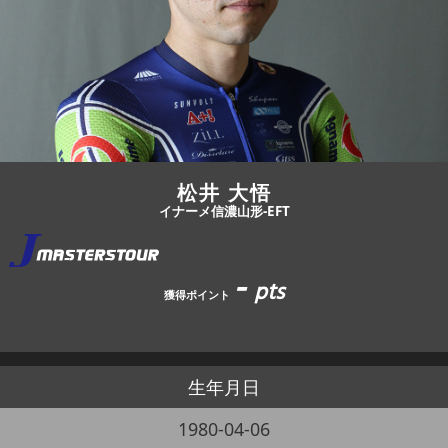
JBCF ROAD SERIESとは
松井 大悟
イナーメ信濃山形-EFT
-
pts
獲得ポイント
生年月日
1980-04-06