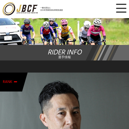
×
一般社団法人
全日本実業団自転車競技連盟
ニュース
レース日程
RIDER INFO
ランキング
選手情報
レース結果
-
チーム・選手
RANK
競技ガイド
加盟・登録
エントリー